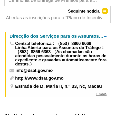
“Cerimónia de Entrega de Prémios para a
Promoção de Aleitamento Materno de 2025”
Seguinte notícia
realizada com sucesso
Abertas as inscrições para o “Plano de Incentivos
de Segurança na Construção Civil de 2025” da
DSAL
Direcção dos Serviços para os Assuntos de Tráfego
Central telefónica：（853）8866 6666
Linha Aberta para os Assuntos de Tráfego：
（853）8866 6363 （As chamadas são
atendidas pessoalmente durante as horas de
expediente e gravadas automaticamente fora
destas.）
info@dsat.gov.mo
http://www.dsat.gov.mo
Estrada de D. Maria II, n.º 33, r/c, Macau
+ mais