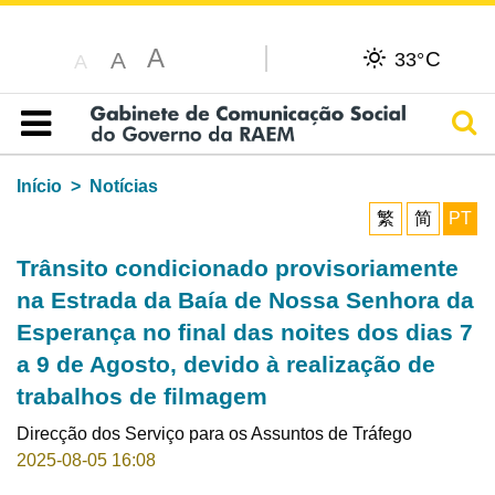
A
C
A
33°
A
Pesq
Índice
Início
Notícias
繁
简
PT
Trânsito condicionado provisoriamente
na Estrada da Baía de Nossa Senhora da
Esperança no final das noites dos dias 7
a 9 de Agosto, devido à realização de
trabalhos de filmagem
Direcção dos Serviço para os Assuntos de Tráfego
2025-08-05 16:08