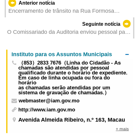
Anterior notícia
Encerramento de trânsito na Rua Formosa
prolonga-se até sexta-feira
Seguinte notícia
O Comissariado da Auditoria enviou pessoal para
participar nos trabalhos de auditoria das Nações
Unidas
Instituto para os Assuntos Municipais
（853）2833 7676（Linha do Cidadão - As
chamadas são atendidas por pessoal
qualificado durante o horário de expediente.
Em caso de linha ocupada ou fora do
horário
as chamadas serão atendidas por um
sistema de gravação de chamadas.）
webmaster@iam.gov.mo
http://www.iam.gov.mo
Avenida Almeida Ribeiro, n.º 163, Macau
+ mais