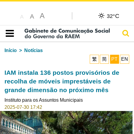
A
C
A
32°
A
Pesq
Índice
Início
Notícias
繁
简
PT
EN
IAM instala 136 postos provisórios de
recolha de móveis imprestáveis de
grande dimensão no próximo mês
Instituto para os Assuntos Municipais
2025-07-30 17:42