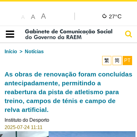
A
C
A
27°
A
Pesq
Índice
Início
Notícias
繁
简
PT
As obras de renovação foram concluídas
antecipadamente, permitindo a
reabertura da pista de atletismo para
treino, campos de ténis e campo de
relva artificial.
Instituto do Desporto
2025-07-24 11:11