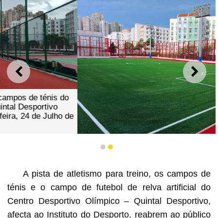
ANTERIOR
SEGU
1
2
O campo de futebol de relva artificial do Centro
Desportivo Olímpico – Quintal Desportivo reabre ao
A pista de atletismo para treino, os campos de
público a partir de quinta-feira, 26 de Julho de 2025.
ténis e o campo de futebol de relva artificial do
Centro Desportivo Olímpico – Quintal Desportivo,
afecta ao Instituto do Desporto, reabrem ao público