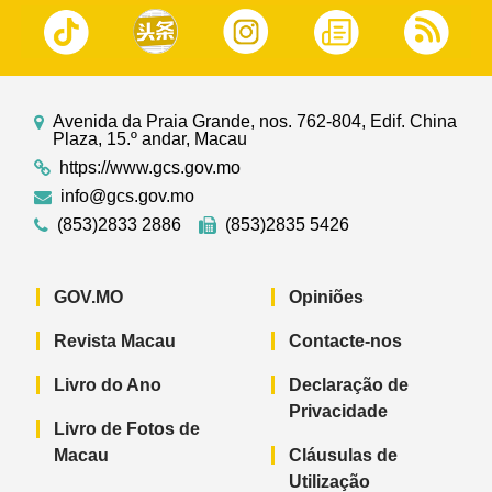
Avenida da Praia Grande, nos. 762-804, Edif. China
Plaza, 15.º andar, Macau
https://www.gcs.gov.mo
info@gcs.gov.mo
(853)2833 2886
(853)2835 5426
GOV.MO
Opiniões
Revista Macau
Contacte-nos
Livro do Ano
Declaração de
Privacidade
Livro de Fotos de
Macau
Cláusulas de
Utilização