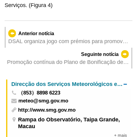
Serviços. (Figura 4)
Anterior notícia
DSAL organiza jogo com prémios para promover
um ambiente de trabalho e de vida saudáveis
Seguinte notícia
Promoção contínua do Plano de Bonificação de
Juros de Créditos Bancários para as Pequenas e
Médias Empresas 2025 Cooperação estreita
Direcção dos Serviços Meteorológicos e Geofísicos
entre a DSEDT e os bancos no aceleramento do
（853）8898 6223
processo de apreciação e autorização
meteo@smg.gov.mo
http://www.smg.gov.mo
Rampa do Observatório, Taipa Grande,
Macau
+ mais