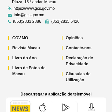
Plaza, 15.º andar, Macau
https://www.gcs.gov.mo
info@gcs.gov.mo
(853)2833 2886
(853)2835 5426
GOV.MO
Opiniões
Revista Macau
Contacte-nos
Livro do Ano
Declaração de
Privacidade
Livro de Fotos de
Macau
Cláusulas de
Utilização
Descarregar a aplicação de telemóvel
Aplicação de telemóvel “Notícias do G
Aplicação de telemóvel “
Aplicação 