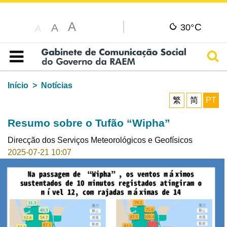
A
C
A
30°
A
Pesq
Índice
Início
Notícias
繁
简
PT
Resumo sobre o Tufão “Wipha”
Direcção dos Serviços Meteorológicos e Geofísicos
2025-07-21 10:07