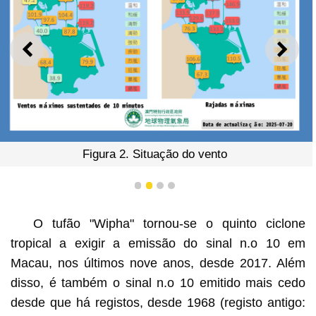
ANTERIOR
SEGU
Figura 2. Situação do vento
1
2
3
4
O tufão "Wipha" tornou-se o quinto ciclone
tropical a exigir a emissão do sinal n.o 10 em
Macau, nos últimos nove anos, desde 2017. Além
disso, é também o sinal n.o 10 emitido mais cedo
desde que há registos, desde 1968 (registo antigo: