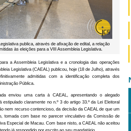
islativa publica, através de afixação de edital, a relação
itidas às eleições para a VIII Assembleia Legislativa.
para a Assembleia Legislativa e a cronologia das operações
bleia Legislativa (CAEAL) publicou, hoje (18 de Julho), através
finitivamente admitidas com a identificação completa dos
inistração Pública.
itada enviou uma carta à CAEAL, apresentando o alegado
estipulado claramente no n.º 3 do artigo 33.º da Lei Eleitoral
ção nem recurso contencioso, da decisão da CAEAL de que um
to, tomada com base no parecer vinculativo da Comissão de
iva Especial de Macau. Com base nisto, a CAEAL não aceitou
tendo já respondido por escrito ao seu mandatário.