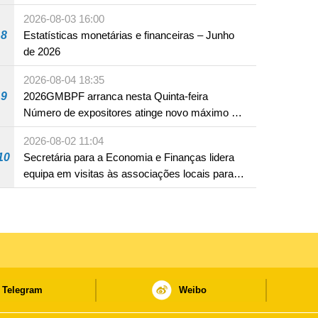
2026-08-03 16:00
8
Estatísticas monetárias e financeiras – Junho
de 2026
2026-08-04 18:35
9
2026GMBPF arranca nesta Quinta-feira
Número de expositores atinge novo máximo em
18 anos
2026-08-02 11:04
10
Secretária para a Economia e Finanças lidera
equipa em visitas às associações locais para
consolidar consensos e promover os trabalhos
nas áreas económica e social
Telegram
Weibo