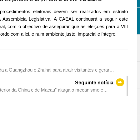
rocedimentos eleitorais devem ser realizados em estreito
a Assembleia Legislativa. A CAEAL continuará a seguir este
ral, com o objectivo de assegurar que as eleições para a VIII
do com a lei, e num ambiente justo, imparcial e íntegro.
a a Guangzhou e Zhuhai para atrair visitantes e gerar
Seguinte notícia
terior da China e de Macau” alarga o mecanismo e
erciais de Macau e de Hengqin reuniram-se com empresas
omover a captação de investimentos