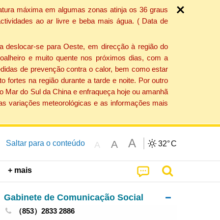
ratura máxima em algumas zonas atinja os 36 graus
tividades ao ar livre e beba mais água. ( Data de
a deslocar-se para Oeste, em direcção à região do
 soalheiro e muito quente nos próximos dias, com a
edidas de prevenção contra o calor, bem como estar
fortes na região durante a tarde e noite. Por outro
 do Mar do Sul da China e enfraqueça hoje ou amanhã
 as variações meteorológicas e as informações mais
A
A
Saltar para o conteúdo
32°
C
A
+ mais
Gabinete de Comunicação Social
（853）2833 2886