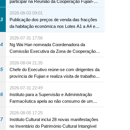
participar na Reunião da Cooperação Fujian-
Macau
2026-08-03 09:01
3
Publicação dos preços de venda das fracções
da habitação económica nos Lotes A1 a A4 e
A12 da Zona A dos Novos Aterros
2026-07-31 17:56
4
Ng Wai Han nomeada Coordenadora da
Comissão Executiva da Zona de Cooperação
Aprofundada entre Guangdong e Macau em
2026-08-04 21:35
Hengqin
5
Chefe do Executivo reúne-se com dirigentes da
província de Fujian e realiza visita de trabalho
em Fuzhou
2026-07-31 22:49
6
Instituto para a Supervisão e Administração
Farmacêutica apela ao não consumo de um
produto com substâncias medicamentosas
2026-08-05 17:25
ocidentais
7
Instituto Cultural inclui 28 novas manifestações
no Inventário do Património Cultural Intangível