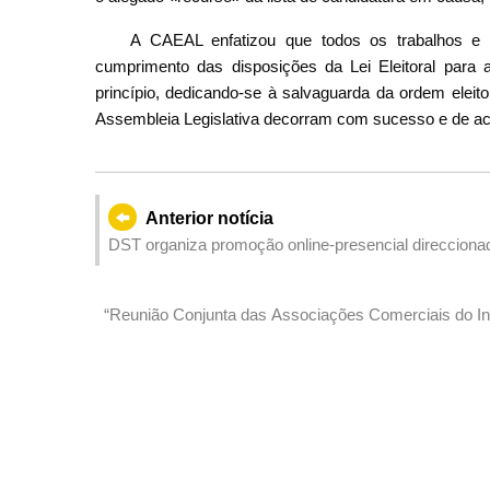
A CAEAL enfatizou que todos os trabalhos e p
cumprimento das disposições da Lei Eleitoral para 
princípio, dedicando-se à salvaguarda da ordem eleito
Assembleia Legislativa decorram com sucesso e de acor
Anterior notícia
DST organiza promoção online-presencial direccionad
consumo durante férias de Verão
“Reunião Conjunta das Associações Comerciais do In
enriquece o conteúdo Os serviços económicos e com
científicas da Fortune Global 500 em Pequim para pr