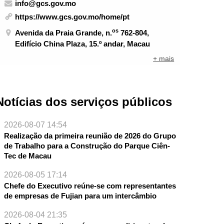
info@gcs.gov.mo
https://www.gcs.gov.mo/home/pt
os
Avenida da Praia Grande, n.
762-804,
Edifício China Plaza, 15.º andar, Macau
+ mais
Notícias dos serviços públicos
2026-08-07 14:54
Realização da primeira reunião de 2026 do Grupo
de Trabalho para a Construção do Parque Ciên-
Tec de Macau
2026-08-05 17:14
Chefe do Executivo reúne-se com representantes
de empresas de Fujian para um intercâmbio
2026-08-04 21:35