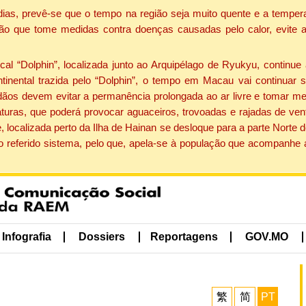
dias, prevê-se que o tempo na região seja muito quente e a tempe
ão que tome medidas contra doenças causadas pelo calor, evite ac
 “Dolphin”, localizada junto ao Arquipélago de Ryukyu, continue 
ntinental trazida pelo “Dolphin”, o tempo em Macau vai continuar
dãos devem evitar a permanência prolongada ao ar livre e tomar m
ras, que poderá provocar aguaceiros, trovoadas e rajadas de vento 
, localizada perto da Ilha de Hainan se desloque para a parte Norte
o referido sistema, pelo que, apela-se à população que acompanhe
Infografia
Dossiers
Reportagens
GOV.MO
繁
简
PT