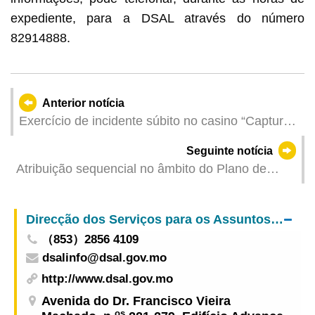
expediente, para a DSAL através do número
82914888.
Anterior notícia
Exercício de incidente súbito no casino “Captura
do Lobo 2025” será realizado pelas 09h00 do dia
Seguinte notícia
16 de Julho
Atribuição sequencial no âmbito do Plano de
Comparticipação Pecuniária no Desenvolvimento
Económico para o ano de 2025 a partir de
Direcção dos Serviços para os Assuntos Laborais
amanhã
（853）2856 4109
dsalinfo@dsal.gov.mo
http://www.dsal.gov.mo
Avenida do Dr. Francisco Vieira
os