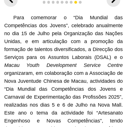
ANTERIOR
SEGU
1
2
3
4
5
6
7
8
9
Para comemorar o “Dia Mundial das
Competências dos Jovens”, celebrado anualmente
no dia 15 de Julho pela Organização das Nações
Unidas, e em articulação com a promoção da
formação de talentos diversificados, a Direcção dos
Serviços para os Assuntos Laborais (DSAL) e o
Macau Youth Development Service Centre
organizaram, em colaboração com a Associação de
Nova Juventude Chinesa de Macau, actividades do
Director da DSAL, Chan Un Tong (à direita) e Chefe do
“Dia Mundial das Competências dos Jovens e
Departamento de Formação Profissional, Cheung Wai (à
Participantes manifestaram que através do evento
esquerda) sorteiam 10 premiados
conseguiram sentir o interesse nas técnicas e esperam
Carnaval de Experimentação das Profissões 2025”,
que possam aprender ainda mais conhecimentos sobre
realizadas nos dias 5 e 6 de Julho na Nova Mall.
essas técnicas
Este ano o tema da actividade foi “Artesanato
Engenhoso e Novas Competências”, tendo