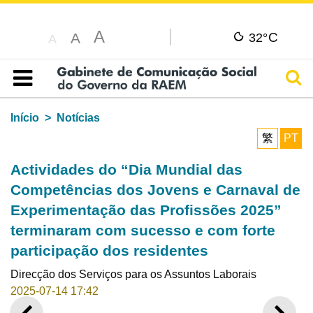
A
C
A
32°
A
Pesq
Índice
Início
Notícias
繁
PT
Actividades do “Dia Mundial das
Competências dos Jovens e Carnaval de
Experimentação das Profissões 2025”
terminaram com sucesso e com forte
participação dos residentes
Direcção dos Serviços para os Assuntos Laborais
2025-07-14 17:42