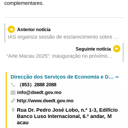
complementares.
Anterior notícia
IAS organiza sessão de esclarecimento sobre o
“Plano de subsídio de assistência na infância”
Seguinte notícia
para instituições de serviço social
“Arte Macau 2025”: Inauguração no próximo
Sábado com Exposição Principal e actividades de
extensão sobre alienígenas interiores e filosofia
Direcção dos Serviços de Economia e Desenvolvimento Tecnológico
curatorial
（853）2888 2088
info@dsedt.gov.mo
http://www.dsedt.gov.mo
Rua Dr. Pedro José Lobo, n.º 1-3, Edifício
Banco Luso Internacional, 6.º andar, Ｍ
acau