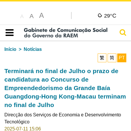
A
C
A
29°
A
Pesq
Índice
Início
Notícias
繁
简
PT
Terminará no final de Julho o prazo de
candidatura ao Concurso de
Empreendedorismo da Grande Baía
Guangdong-Hong Kong-Macau terminam
no final de Julho
Direcção dos Serviços de Economia e Desenvolvimento
Tecnológico
2025-07-11 15:06