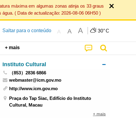
ratura máxima em algumas zonas atinja os 33 graus
 água. ( Data de actualização: 2026-08-06 06H50 )
A
A
Saltar para o conteúdo
30°
C
A
+ mais
Instituto Cultural
（853）2836 6866
webmaster@icm.gov.mo
http://www.icm.gov.mo
Praça do Tap Siac, Edifício do Instituto
Cultural, Macau
+ mais