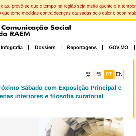
dias, prevê-se que o tempo na região seja muito quente e a tempe
o que tome medidas contra doenças causadas pelo calor e beba mais
Infografia
Dossiers
Reportagens
GOV.MO
繁
简
PT
EN
róximo Sábado com Exposição Principal e
nas interiores e filosofia curatorial