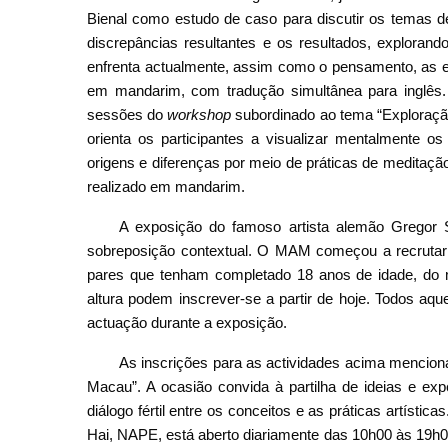
Bienal como estudo de caso para discutir os temas d
discrepâncias resultantes e os resultados, explorand
enfrenta actualmente, assim como o pensamento, as es
em mandarim, com tradução simultânea para inglês
sessões do
workshop
subordinado ao tema “Exploração 
orienta os participantes a visualizar mentalmente os
origens e diferenças por meio de práticas de meditaçã
realizado em mandarim.
A exposição do famoso artista alemão Gregor S
sobreposição contextual. O MAM começou a recrutar 
pares que tenham completado 18 anos de idade, do
altura podem inscrever-se a partir de hoje. Todos aq
actuação durante a exposição.
As inscrições para as actividades acima menciona
Macau”. A ocasião convida à partilha de ideias e expe
diálogo fértil entre os conceitos e as práticas artíst
Hai, NAPE, está aberto diariamente das 10h00 às 19h00