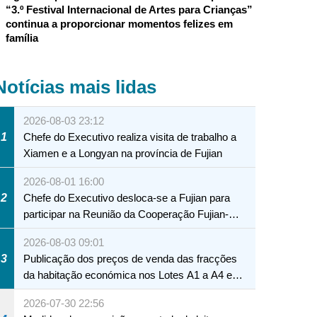
“3.º Festival Internacional de Artes para Crianças”
continua a proporcionar momentos felizes em
família
Notícias mais lidas
2026-08-03 23:12
1
Chefe do Executivo realiza visita de trabalho a
Xiamen e a Longyan na província de Fujian
2026-08-01 16:00
2
Chefe do Executivo desloca-se a Fujian para
participar na Reunião da Cooperação Fujian-
Macau
2026-08-03 09:01
3
Publicação dos preços de venda das fracções
da habitação económica nos Lotes A1 a A4 e
A12 da Zona A dos Novos Aterros
2026-07-30 22:56