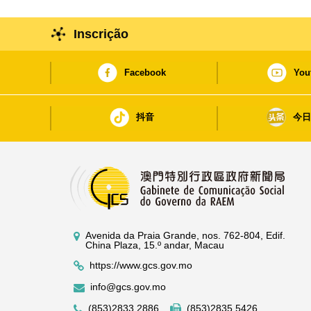
Inscrição
Facebook
You
抖音
今
Avenida da Praia Grande, nos. 762-804, Edif.
China Plaza, 15.º andar, Macau
https://www.gcs.gov.mo
info@gcs.gov.mo
(853)2833 2886
(853)2835 5426