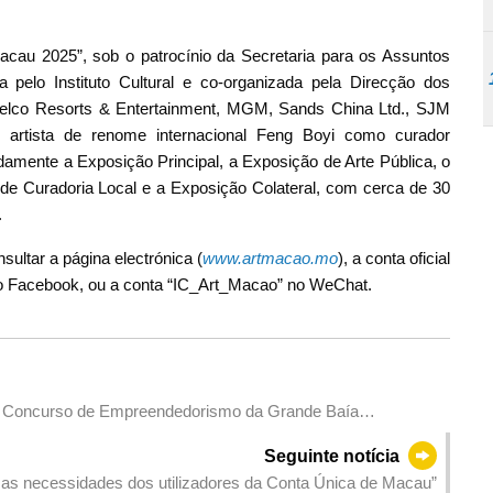
Macau 2025”, sob o patrocínio da Secretaria para os Assuntos
pelo Instituto Cultural e co-organizada pela Direcção dos
Melco Resorts & Entertainment, MGM, Sands China Ltd., SJM
artista de renome internacional Feng Boyi como curador
damente a Exposição Principal, a Exposição de Arte Pública, o
 de Curadoria Local e a Exposição Colateral, com cerca de 30
.
ultar a página electrónica (
www.artmacao.mo
), a conta oficial
 no Facebook, ou a conta “IC_Art_Macao” no WeChat.
 ao Concurso de Empreendedorismo da Grande Baía
Julho
Seguinte notícia
e as necessidades dos utilizadores da Conta Única de Macau”