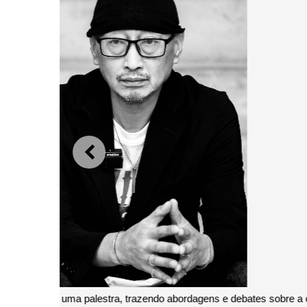
ANTERIOR
O artista Chan Hung-Lu conduzirá o wo