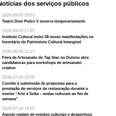
Notícias dos serviços públicos
2026-08-05 20:03
Teatro Dom Pedro V encerra temporariamente
2026-08-05 17:25
Instituto Cultural inclui 28 novas manifestações no
Inventário do Património Cultural Intangível
2026-08-05 15:27
Feira de Artesanato do Tap Siac no Outono abre
NTE
candidaturas para workshops de artesanato
criativo
2026-07-30 19:30
Convite à submissão de propostas para a
prestação de serviços de restauração durante o
evento “Arte à Solta – ondas culturais ao fim de
semana”
2026-07-30 16:25
Agosto repleto de eventos culturais e desportivos