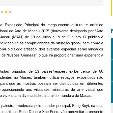
1
2
3
 Exposição Principal do mega-evento cultural e artístico
cional de Arte de Macau 2025 (doravante designada por “Arte
 Macau (MAM) de 19 de Julho a 19 de Outubro. O público é
al” de Macau e as complexidades da situação global, bem como a
iar o diálogo artístico, dois eventos especiais serão lançados
os de “Ilusões Gémeas”, o que irá proporcionar uma experiência
tistas oriundos de 13 países/regiões, exibe cerca de 80
endentes no Museu, também utiliza espaços expositivos não
 para que as mostras possam ser distribuídas em diferentes
oporcionando aos visitantes miniaturas de arte visual que
e vivenciar a diversidade cultural do mundo e de Macau.
palestra, moderada pelo curador principal, Feng Boyi, na qual
s artistas Song Dong e Xue Feng, vão aproveitar a presente