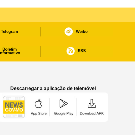
Telegram
Weibo
Boletim
RSS
informativo
Descarregar a aplicação de telemóvel
Aplicação de telemóvel “Notícias do Governo
Aplicação de telemóvel “Notícia
Aplicação de telem