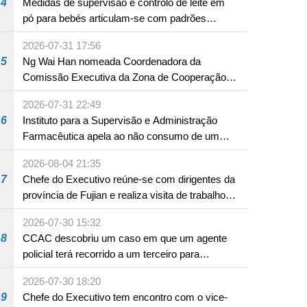
4
Medidas de supervisão e controlo de leite em
pó para bebés articulam-se com padrões
internacionais Serviços interdepartamentais
2026-07-31 17:56
envidam esforços para assegurar a saúde dos
5
Ng Wai Han nomeada Coordenadora da
bebés e crianças, assim como a segurança
Comissão Executiva da Zona de Cooperação
alimentar
Aprofundada entre Guangdong e Macau em
2026-07-31 22:49
Hengqin
6
Instituto para a Supervisão e Administração
Farmacêutica apela ao não consumo de um
produto com substâncias medicamentosas
2026-08-04 21:35
ocidentais
7
Chefe do Executivo reúne-se com dirigentes da
província de Fujian e realiza visita de trabalho
em Fuzhou
2026-07-30 15:32
8
CCAC descobriu um caso em que um agente
policial terá recorrido a um terceiro para
assumir por si a culpa na sequência de uma
2026-07-30 18:20
infracção rodoviária
9
Chefe do Executivo tem encontro com o vice-