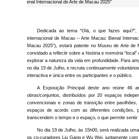
Dedicada ao tema “Olá, o que fazes aqui?”, a
internacional de Macau – Arte Macau: Bienal Interna
Macau 2025”), estará patente no Museu de Arte de
convidado a reflectir sobre a história e memória “loc
explorar a natureza da vida em profundidade. Para ampl
no dia 19 de Julho, e recruta continuamente voluntári
interactiva e única entre os participantes e o público.
A Exposição Principal deste ano reúne 46 ar
obras/conjuntos, distribuídos por 20 espaços indep
convencionais e zonas de transição entre pavilhões,
espaços de acordo com as diferentes condições, pr
transcendem o tempo e o espaço, o que permite sentir 
No dia 19 de Julho, às 15h00, será realizada uma 
os co-curadores Liu Gang e Wu Wei, juntamente com o