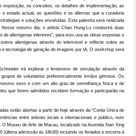
e exposição, os conceitos, os detalhes de implementação, as
o o estado actual, as questões e os dilemas que a curadoria
tratégias e soluções envolvidas. Esta palestra será realizada
. Nesse mesmo dia, o artista Chan Hung-Lu conduzirá duas
de alienígenas interiores”, para isso usa as obras expostas e
 outros alienígenas através do telemóvel e reflecte sobre as
o e tecnologia de geração de imagens por IA. O
workshop
será
chneider irá explorar o fenómeno de simulação através da
grupos de voluntários preferencialmente irmãos gémeos. Os
 mesmo sexo e com um alto grau de semelhança física e de
ueles que forem admitidos recebem formação e participarão na
das estão abertas a partir de hoje através da “Conta Única de
riências entre artistas locais e internacionais e público, num
icas. O Museu de Arte de Macau, localizado na Avenida Xian Xing
 (última admissão às 18h30) incluindo os feriados e encerra à