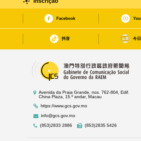
Inscrição
Facebook
You
抖音
今
Avenida da Praia Grande, nos. 762-804, Edif.
China Plaza, 15.º andar, Macau
https://www.gcs.gov.mo
info@gcs.gov.mo
(853)2833 2886
(853)2835 5426