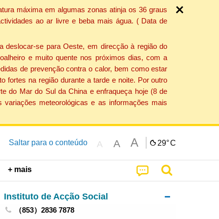
ratura máxima em algumas zonas atinja os 36 graus
tividades ao ar livre e beba mais água. ( Data de
a deslocar-se para Oeste, em direcção à região do
 soalheiro e muito quente nos próximos dias, com a
edidas de prevenção contra o calor, bem como estar
fortes na região durante a tarde e noite. Por outro
rte do Mar do Sul da China e enfraqueça hoje (8 de
s variações meteorológicas e as informações mais
A
A
Saltar para o conteúdo
29°
C
A
+ mais
Instituto de Acção Social
（853）2836 7878