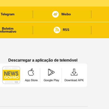
Telegram
Weibo
Boletim
RSS
informativo
Descarregar a aplicação de telemóvel
Aplicação de telemóvel “Notícias do Governo
Aplicação de telemóvel “Notícia
Aplicação de telem