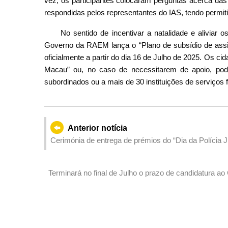
vez, os participantes colocaram perguntas acerca das
respondidas pelos representantes do IAS, tendo permiti
No sentido de incentivar a natalidade e aliviar 
Governo da RAEM lança o “Plano de subsídio de assist
oficialmente a partir do dia 16 de Julho de 2025. Os c
Macau” ou, no caso de necessitarem de apoio, pode
subordinados ou a mais de 30 instituições de serviços 
Anterior notícia
Cerimónia de entrega de prémios do “Dia da Polícia J
Terminará no final de Julho o prazo de candidatura
Guangdong-Hong Kong-Macau terminam no final de J