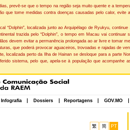
dias, prevê-se que o tempo na região seja muito quente e a tempe
ão que tome medidas contra doenças causadas pelo calor, evite ac
 “Dolphin”, localizada junto ao Arquipélago de Ryukyu, continue 
ntinental trazida pelo “Dolphin”, o tempo em Macau vai continuar
dãos devem evitar a permanência prolongada ao ar livre e tomar m
ras, que poderá provocar aguaceiros, trovoadas e rajadas de vento 
e, localizada perto da Ilha de Hainan se desloque para a parte No
ferido sistema, pelo que, apela-se à população que acompanhe a
Infografia
Dossiers
Reportagens
GOV.MO
繁
简
PT