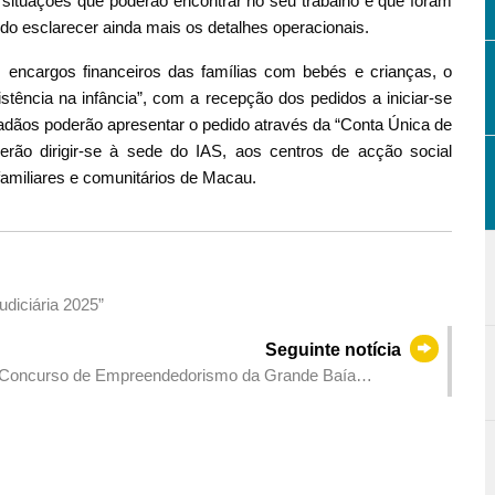
 situações que poderão encontrar no seu trabalho e que foram
do esclarecer ainda mais os detalhes operacionais.
os encargos financeiros das famílias com bebés e crianças, o
ência na infância”, com a recepção dos pedidos a iniciar-se
idadãos poderão apresentar o pedido através da “Conta Única de
rão dirigir-se à sede do IAS, aos centros de acção social
familiares e comunitários de Macau.
udiciária 2025”
Seguinte notícia
 ao Concurso de Empreendedorismo da Grande Baía
ulho