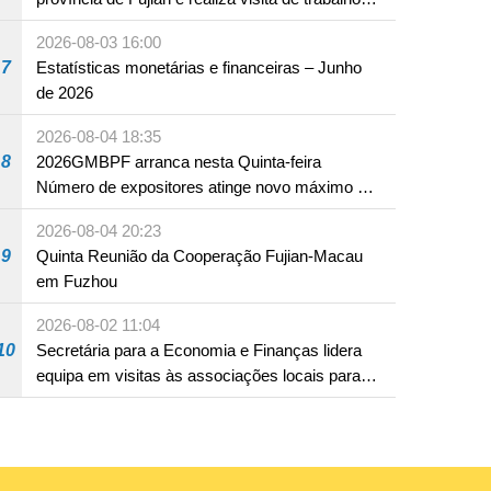
em Fuzhou
2026-08-03 16:00
7
Estatísticas monetárias e financeiras – Junho
de 2026
2026-08-04 18:35
8
2026GMBPF arranca nesta Quinta-feira
Número de expositores atinge novo máximo em
18 anos
2026-08-04 20:23
9
Quinta Reunião da Cooperação Fujian-Macau
em Fuzhou
2026-08-02 11:04
10
Secretária para a Economia e Finanças lidera
equipa em visitas às associações locais para
consolidar consensos e promover os trabalhos
nas áreas económica e social