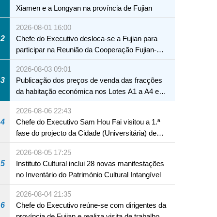
Xiamen e a Longyan na província de Fujian
2026-08-01 16:00
2
Chefe do Executivo desloca-se a Fujian para
participar na Reunião da Cooperação Fujian-
Macau
2026-08-03 09:01
3
Publicação dos preços de venda das fracções
da habitação económica nos Lotes A1 a A4 e
A12 da Zona A dos Novos Aterros
2026-08-06 22:43
4
Chefe do Executivo Sam Hou Fai visitou a 1.ª
fase do projecto da Cidade (Universitária) de
Educação Internacional de Macau e Hengqin
2026-08-05 17:25
5
Instituto Cultural inclui 28 novas manifestações
no Inventário do Património Cultural Intangível
2026-08-04 21:35
6
Chefe do Executivo reúne-se com dirigentes da
província de Fujian e realiza visita de trabalho