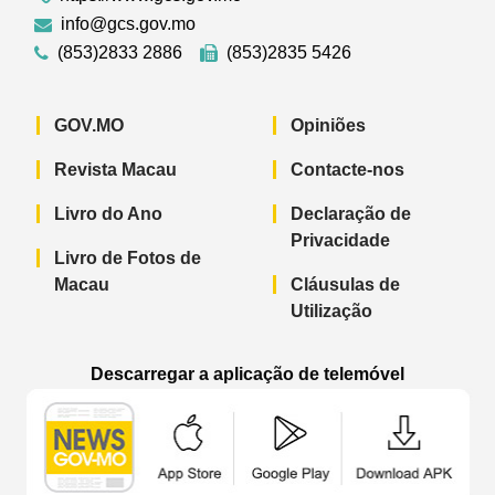
info@gcs.gov.mo
(853)2833 2886
(853)2835 5426
GOV.MO
Opiniões
Revista Macau
Contacte-nos
Livro do Ano
Declaração de
Privacidade
Livro de Fotos de
Macau
Cláusulas de
Utilização
Descarregar a aplicação de telemóvel
Aplicação de telemóvel “Notícias do G
Aplicação de telemóvel “
Aplicação 