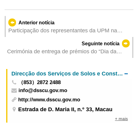
Anterior notícia
Participação dos representantes da UPM na
Reunião Anual da Aliança de Artes Criativas das
Seguinte notícia
Instituições do Ensino Superior de Guangdong,
Cerimónia de entrega de prémios do “Dia da
Hong Kong e Macau
Polícia Judiciária 2025”
Direcção dos Serviços de Solos e Construção Urbana
（853）2872 2488
info@dsscu.gov.mo
http://www.dsscu.gov.mo
Estrada de D. Maria II, n.º 33, Macau
+ mais