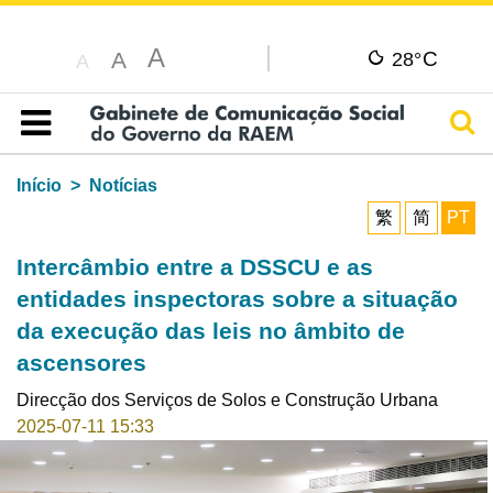
A
C
A
28°
A
Pesq
Índice
Início
Notícias
繁
简
PT
Intercâmbio entre a DSSCU e as
entidades inspectoras sobre a situação
da execução das leis no âmbito de
ascensores
Direcção dos Serviços de Solos e Construção Urbana
2025-07-11 15:33