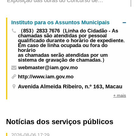
Exposição das obras do Concurso de
Observação da Natureza de Guangdong, Hong
Kong e Macau inaugura na Sala de Actividades
Instituto para os Assuntos Municipais
do Jardim Cidade das Flores esta sexta-feira
（853）2833 7676（Linha do Cidadão - As
chamadas são atendidas por pessoal
qualificado durante o horário de expediente.
Em caso de linha ocupada ou fora do
horário
as chamadas serão atendidas por um
sistema de gravação de chamadas.）
webmaster@iam.gov.mo
http://www.iam.gov.mo
Avenida Almeida Ribeiro, n.º 163, Macau
+ mais
Notícias dos serviços públicos
2026-08-06 17:29