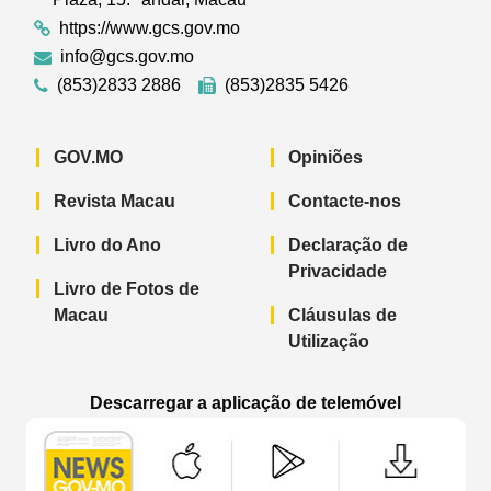
https://www.gcs.gov.mo
info@gcs.gov.mo
(853)2833 2886
(853)2835 5426
GOV.MO
Opiniões
Revista Macau
Contacte-nos
Livro do Ano
Declaração de
Privacidade
Livro de Fotos de
Macau
Cláusulas de
Utilização
Descarregar a aplicação de telemóvel
Aplicação de telemóvel “Notícias do G
Aplicação de telemóvel “
Aplicação 