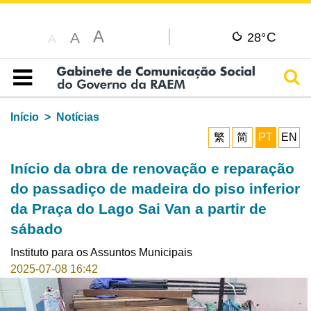
A
C
A
28°
A
Pesq
Índice
Início
Notícias
繁
简
PT
EN
Início da obra de renovação e reparação
do passadiço de madeira do piso inferior
da Praça do Lago Sai Van a partir de
sábado
Instituto para os Assuntos Municipais
2025-07-08 16:42