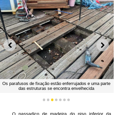
ANTERIOR
SEGU
Os parafusos de fixação estão enferrujados e uma parte
das estruturas se encontra envelhecida
1
2
3
4
5
6
7
O passadiço de madeira do piso inferior da