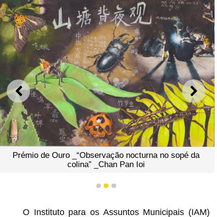
ANTERIOR
SEGU
Prémio de Ouro _“Observação nocturna no sopé da
colina” _Chan Pan Ioi
1
2
3
O Instituto para os Assuntos Municipais (IAM)