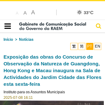
A
C
A
33°
A
Pesq
Índice
Início
Notícias
繁
简
PT
EN
Exposição das obras do Concurso de
Observação da Natureza de Guangdong,
Hong Kong e Macau inaugura na Sala de
Actividades do Jardim Cidade das Flores
esta sexta-feira
Instituto para os Assuntos Municipais
2025-07-08 16:11