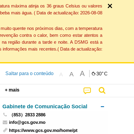
atura máxima atinja os 36 graus Celsius ou valores
 beba mais água. ( Data de actualização: 2026-08-08
e muito quente nos próximos dias, com a temperatura
revenção contra o calor, bem como estar atentos a
 na região durante a tarde e noite. A DSMG está a
s informações mais recentes.( Data de actualização:
A
A
Saltar para o conteúdo
30°
C
A
+ mais
Gabinete de Comunicação Social
（853）2833 2886
info@gcs.gov.mo
https://www.gcs.gov.mo/home/pt