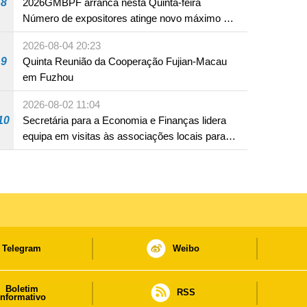
8
2026GMBPF arranca nesta Quinta-feira
Número de expositores atinge novo máximo em
18 anos
2026-08-04 20:23
9
Quinta Reunião da Cooperação Fujian-Macau
em Fuzhou
2026-08-02 11:04
10
Secretária para a Economia e Finanças lidera
equipa em visitas às associações locais para
consolidar consensos e promover os trabalhos
nas áreas económica e social
Telegram
Weibo
Boletim
RSS
informativo