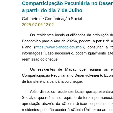
Comparticipação Pecuniária no Dese
a partir do dia 7 de Julho
Gabinete de Comunicação Social
2025-07-06 12:02
Os residentes locais qualificados da atribuição
Económico para o Ano de 2025», podem, a partir de a
Plano (
https://www.planocp.gov.mo/
), consultar a 
informações. Caso necessário, podem igualmente alte
reemissão do cheque.
Os residentes de Macau que reúnam os requ
Comparticipação Pecuniária no Desenvolvimento Económ
de transferência bancária ou cheque.
Além disso, os residentes locais que apresentar
Social, e que reúnam o requisito de terem permaneci
apreciação através da «Conta Única» ou por escrito
residentes poderão aceder à «Conta Única» ou ao port