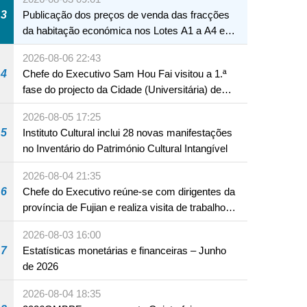
3
Publicação dos preços de venda das fracções
da habitação económica nos Lotes A1 a A4 e
A12 da Zona A dos Novos Aterros
2026-08-06 22:43
4
Chefe do Executivo Sam Hou Fai visitou a 1.ª
fase do projecto da Cidade (Universitária) de
Educação Internacional de Macau e Hengqin
2026-08-05 17:25
5
Instituto Cultural inclui 28 novas manifestações
no Inventário do Património Cultural Intangível
2026-08-04 21:35
6
Chefe do Executivo reúne-se com dirigentes da
província de Fujian e realiza visita de trabalho
em Fuzhou
2026-08-03 16:00
7
Estatísticas monetárias e financeiras – Junho
de 2026
2026-08-04 18:35