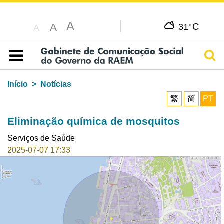
A
C
A
31°
A
Pesq
Índice
Início
Notícias
繁
简
PT
Eliminação química de mosquitos
Serviços de Saúde
2025-07-07 17:33