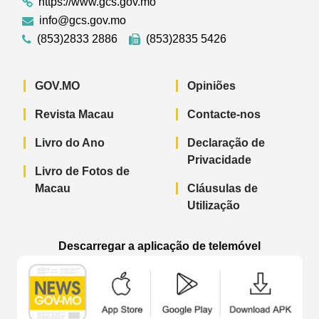
https://www.gcs.gov.mo
info@gcs.gov.mo
(853)2833 2886
(853)2835 5426
GOV.MO
Opiniões
Revista Macau
Contacte-nos
Livro do Ano
Declaração de
Privacidade
Livro de Fotos de
Macau
Cláusulas de
Utilização
Descarregar a aplicação de telemóvel
Aplicação de telemóvel “Notícias do G
Aplicação de telemóvel “
Aplicação 