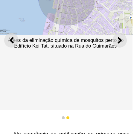
Áreas da eliminação química de mosquitos perto do
ANTERIOR
SEGU
Edifício Kei Tat, situado na Rua do Guimarães
1
2