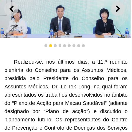
ANTERIOR
SEGU
1
2
3
4
5
6
7
8
9
O Presidente do Conselho para os Assuntos Médicos
(CAM), Dr. Lo Iek Long, a Vice-Presidente do CAM, Dra.
Ung Pui Kun e a Secretária-Geral do CAM, Dra. Leong
Realizou-se, nos últimos dias, a 11.ª reunião
Pui San
plenária do Conselho para os Assuntos Médicos,
presidida pelo Presidente do Conselho para os
Assuntos Médicos, Dr. Lo Iek Long, na qual foram
apresentados os trabalhos desenvolvidos no âmbito
do “Plano de Acção para Macau Saudável” (adiante
designado por “Plano de acção”) e discutido o
planeamento futuro. Os representantes do Centro
de Prevenção e Controlo de Doenças dos Serviços