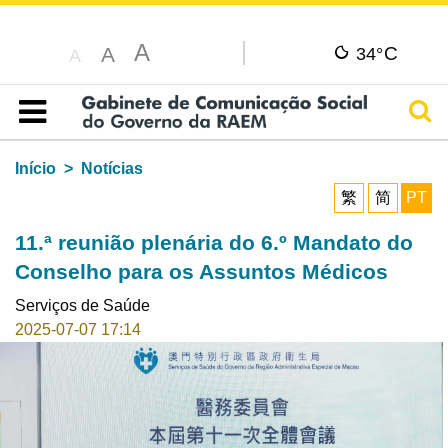
A
C
A
34°
A
Pesq
Índice
Início
Notícias
繁
简
PT
11.ª reunião plenária do 6.º Mandato do
Conselho para os Assuntos Médicos
Serviços de Saúde
2025-07-07 17:14