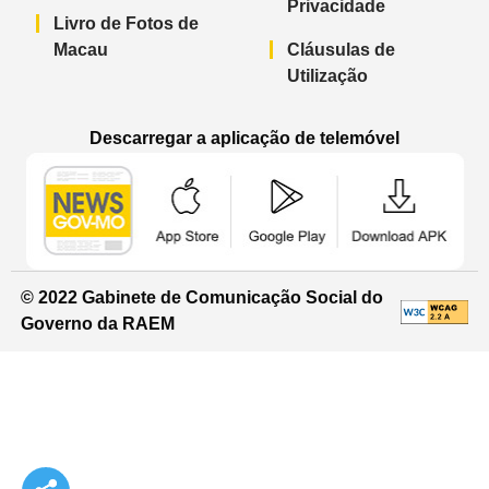
Privacidade
Livro de Fotos de
Macau
Cláusulas de
Utilização
Descarregar a aplicação de telemóvel
Aplicação de telemóvel “Notícias do G
Aplicação de telemóvel “
Aplicação 
© 2022 Gabinete de Comunicação Social do
Governo da RAEM