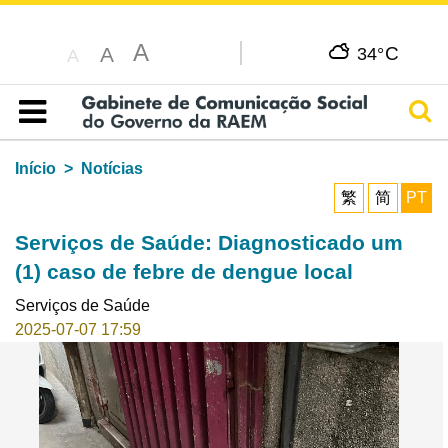
A
C
A
34°
A
Pesq
Índice
Início
Notícias
繁
简
PT
Serviços de Saúde: Diagnosticado um
(1) caso de febre de dengue local
Serviços de Saúde
2025-07-07 17:59