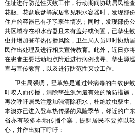
住址进行防范性灭蚊工作，行动期间协助居民检查
花瓶、花盆底盘等家居常见积水容器时，发现部份
住户的容器已有孑孓孳生情况；同时，发现部份公
共区域存在积水容器且未有盖好或倒置，已孳生蚊
虫并增加登革热传播风险，卫生局人员即时协助居
民作出处理及进行相关宣传教育。此外，近日亦将
在患者主要活动地点附近进行病例搜寻、孳生源巡
查与宣传教育，以及进行防范性灭蚊工作。
卫生局强调，登革热是通过带病毒的白纹伊蚊
叮咬人而传播，清除孳生源为最有效的预防措施，
再次呼吁居民注意加强清除积水，杜绝蚊虫孳生。
本澳亦已进入登革热传播的风险季节，邻近的广东
省亦有较多本地传播个案，提醒居民不要掉以轻
心，并作出如下呼吁：