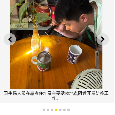
上一则
下一
卫生局人员在患者住址及主要活动地点附近开展防控工
作。
1
2
3
4
5
6
7