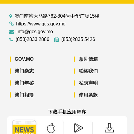
澳门南湾大马路762-804号中华广场15楼
https://www.gcs.gov.mo
info@gcs.gov.mo
(853)2833 2886
(853)2835 5426
GOV.MO
意见信箱
澳门杂志
联络我们
澳门年鉴
私隐声明
澳门相簿
使用条款
下载手机应用程序
澳门政府新闻 APP - App Store 下载
澳门政府新闻 APP - Googl
澳门政府新闻 