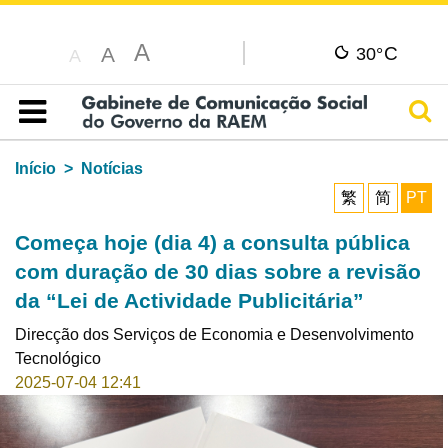
A
C
A
30°
A
Pesq
Índice
Início
Notícias
繁
简
PT
Começa hoje (dia 4) a consulta pública
com duração de 30 dias sobre a revisão
da “Lei de Actividade Publicitária”
Direcção dos Serviços de Economia e Desenvolvimento
Tecnológico
2025-07-04 12:41