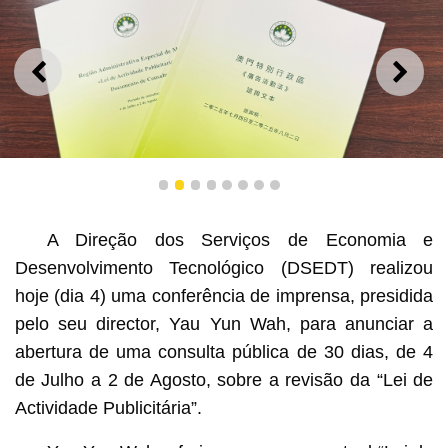
ANTERIOR
SEGU
1
2
3
4
5
6
7
8
A Direção dos Serviços de Economia e
Desenvolvimento Tecnológico (DSEDT) realizou
hoje (dia 4) uma conferência de imprensa, presidida
A consulta pública sobre a revisão da “Lei de Actividade
Publicitária”
pelo seu director, Yau Yun Wah, para anunciar a
abertura de uma consulta pública de 30 dias, de 4
de Julho a 2 de Agosto, sobre a revisão da “Lei de
Actividade Publicitária”.