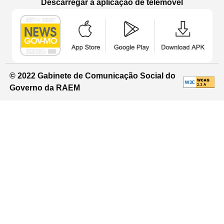
Descarregar a aplicação de telemóvel
Aplicação de telemóvel “Notícias do G
Aplicação de telemóvel “
Aplicação 
© 2022 Gabinete de Comunicação Social do
Governo da RAEM