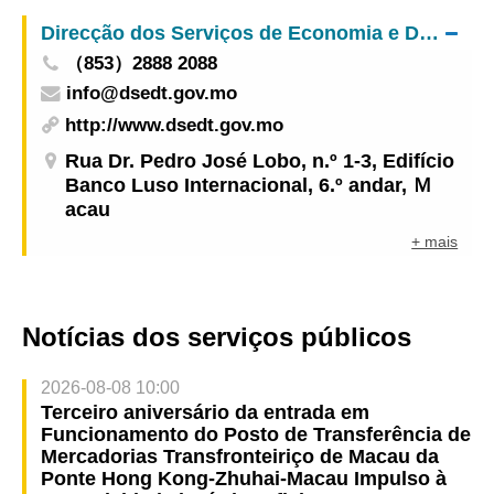
manutenção do viaduto da Avenida do
Direcção dos Serviços de Economia e Desenvolvimento Tecnológico
Comendador Ho Yin
（853）2888 2088
info@dsedt.gov.mo
http://www.dsedt.gov.mo
Rua Dr. Pedro José Lobo, n.º 1-3, Edifício
Banco Luso Internacional, 6.º andar, Ｍ
acau
+ mais
Notícias dos serviços públicos
2026-08-08 10:00
Terceiro aniversário da entrada em
Funcionamento do Posto de Transferência de
Mercadorias Transfronteiriço de Macau da
Ponte Hong Kong-Zhuhai-Macau Impulso à