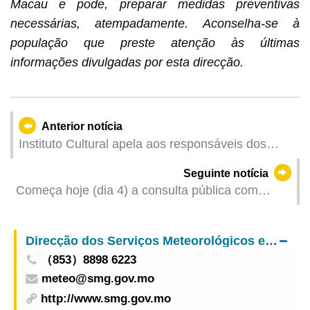
Macau e pode, preparar medidas preventivas
necessárias, atempadamente. Aconselha-se à
população que preste atenção às últimas
informações divulgadas por esta direcção.
Anterior notícia
Instituto Cultural apela aos responsáveis dos
edifícios patrimoniais para tomarem medidas
Seguinte notícia
adequadas de prevenção
Começa hoje (dia 4) a consulta pública com
duração de 30 dias sobre a revisão da “Lei de
Actividade Publicitária”
Direcção dos Serviços Meteorológicos e Geofísicos
（853）8898 6223
meteo@smg.gov.mo
http://www.smg.gov.mo