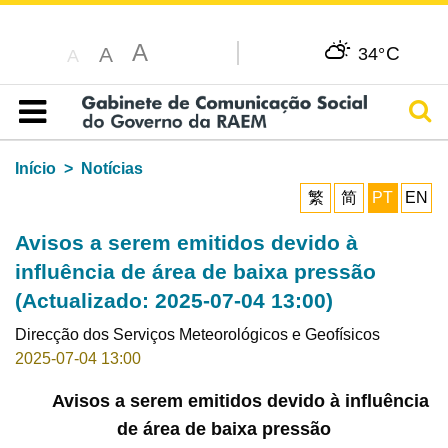
A
C
A
34°
A
Pesq
Índice
Início
Notícias
繁
简
PT
EN
Avisos a serem emitidos devido à
influência de área de baixa pressão
(Actualizado: 2025-07-04 13:00)
Direcção dos Serviços Meteorológicos e Geofísicos
2025-07-04 13:00
Avisos a serem emitidos devido à influência
de área de baixa pressão