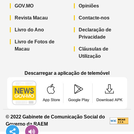
GOV.MO
Opiniões
Revista Macau
Contacte-nos
Livro do Ano
Declaração de
Privacidade
Livro de Fotos de
Macau
Cláusulas de
Utilização
Descarregar a aplicação de telemóvel
Aplicação de telemóvel “Notícias do G
Aplicação de telemóvel “
Aplicação 
© 2022 Gabinete de Comunicação Social do
Governo da RAEM