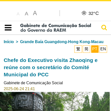
A
C
A
32°
A
Pesq
Índice
Início
Grande Baía Guangdong-Hong Kong-Macau
繁
简
PT
EN
Chefe do Executivo visita Zhaoqing e
reúne com o secretário do Comité
Municipal do PCC
Gabinete de Comunicação Social
2025-06-24 21:41