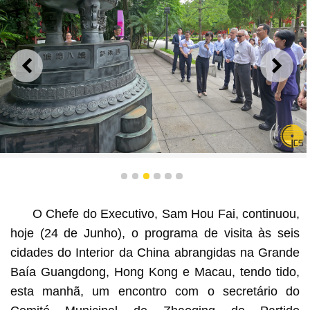
ANTERIOR
SEGU
Chefe do Executivo, Sam Hou Fai, visita à reserva
natural de Dinghushan, na cidade Zhaoqing.
1
2
3
4
5
6
O Chefe do Executivo, Sam Hou Fai, continuou,
hoje (24 de Junho), o programa de visita às seis
cidades do Interior da China abrangidas na Grande
Baía Guangdong, Hong Kong e Macau, tendo tido,
esta manhã, um encontro com o secretário do