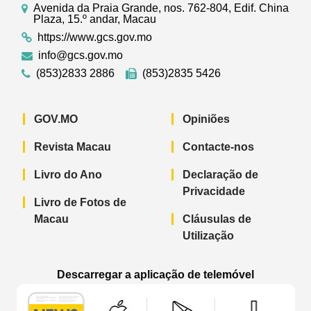
Avenida da Praia Grande, nos. 762-804, Edif. China
Plaza, 15.º andar, Macau
https://www.gcs.gov.mo
info@gcs.gov.mo
(853)2833 2886
(853)2835 5426
GOV.MO
Opiniões
Revista Macau
Contacte-nos
Livro do Ano
Declaração de
Privacidade
Livro de Fotos de
Macau
Cláusulas de
Utilização
Descarregar a aplicação de telemóvel
Aplicação de telemóvel “Notícias do G
Aplicação de telemóvel “
Aplicação 