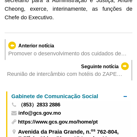
secretário para a Administração e Justiça, André
Cheong, exerce, interinamente, as funções de
Chefe do Executivo.
Anterior notícia
Promover o desenvolvimento dos cuidados de
saúde primários e construir em conjunto uma
Seguinte notícia
comunidade saudável em Macau / Realizado
Reunião de intercâmbio com hotéis do ZAPE
pelos Serviços de Saúde o Fórum de Medicina de
realizada 20 de Junho sobre trabalhos de
Macau 2025 e cerimónia de inauguração da Base
dinamização da vitalidade da economia da zona
de Formação em Medicina Familiar
Gabinete de Comunicação Social
（853）2833 2886
info@gcs.gov.mo
https://www.gcs.gov.mo/home/pt
os
Avenida da Praia Grande, n.
762-804,