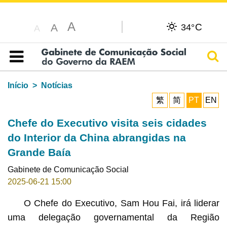
A
C
A
34°
A
Pesq
Índice
Início
Notícias
繁
简
PT
EN
Chefe do Executivo visita seis cidades
do Interior da China abrangidas na
Grande Baía
Gabinete de Comunicação Social
2025-06-21 15:00
O Chefe do Executivo, Sam Hou Fai, irá liderar
uma delegação governamental da Região