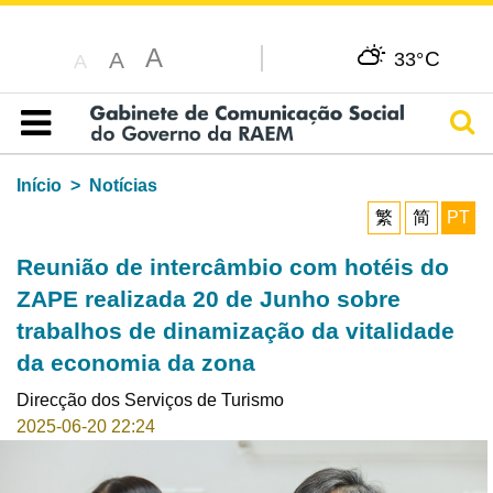
A
C
A
33°
A
Pesq
Índice
Início
Notícias
繁
简
PT
Reunião de intercâmbio com hotéis do
ZAPE realizada 20 de Junho sobre
trabalhos de dinamização da vitalidade
da economia da zona
Direcção dos Serviços de Turismo
2025-06-20 22:24