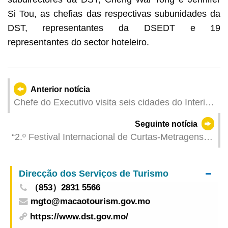
Si Tou, as chefias das respectivas subunidades da
DST, representantes da DSEDT e 19
representantes do sector hoteleiro.
Anterior notícia
Chefe do Executivo visita seis cidades do Interior
da China abrangidas na Grande Baía
Seguinte notícia
“2.º Festival Internacional de Curtas-Metragens
de Macau do Galaxy Entertainment Group” aceita
inscrições para obras curtas locais da secção
Direcção dos Serviços de Turismo
“Curtas de Macau”
（853）2831 5566
mgto@macaotourism.gov.mo
https://www.dst.gov.mo/