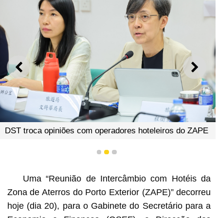
ANTERIOR
SEGU
DST troca opiniões com operadores hoteleiros do ZAPE
1
2
3
Uma “Reunião de Intercâmbio com Hotéis da
Zona de Aterros do Porto Exterior (ZAPE)” decorreu
hoje (dia 20), para o Gabinete do Secretário para a