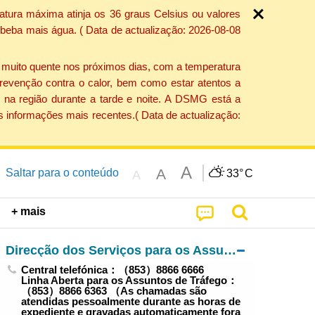
atura máxima atinja os 36 graus Celsius ou valores
 beba mais água. ( Data de actualização: 2026-08-08
e muito quente nos próximos dias, com a temperatura
revenção contra o calor, bem como estar atentos a
 na região durante a tarde e noite. A DSMG está a
s informações mais recentes.( Data de actualização:
A
A
Saltar para o conteúdo
33°
C
A
+ mais
Direcção dos Serviços para os Assuntos de Tráfego
Central telefónica：（853）8866 6666
Linha Aberta para os Assuntos de Tráfego：
（853）8866 6363 （As chamadas são
atendidas pessoalmente durante as horas de
expediente e gravadas automaticamente fora