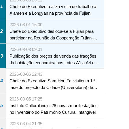
1
Chefe do Executivo realiza visita de trabalho a
Xiamen e a Longyan na província de Fujian
2026-08-01 16:00
2
Chefe do Executivo desloca-se a Fujian para
participar na Reunião da Cooperação Fujian-
Macau
2026-08-03 09:01
3
Publicação dos preços de venda das fracções
da habitação económica nos Lotes A1 a A4 e
A12 da Zona A dos Novos Aterros
2026-08-06 22:43
4
Chefe do Executivo Sam Hou Fai visitou a 1.ª
fase do projecto da Cidade (Universitária) de
Educação Internacional de Macau e Hengqin
2026-08-05 17:25
5
Instituto Cultural inclui 28 novas manifestações
no Inventário do Património Cultural Intangível
2026-08-04 21:35