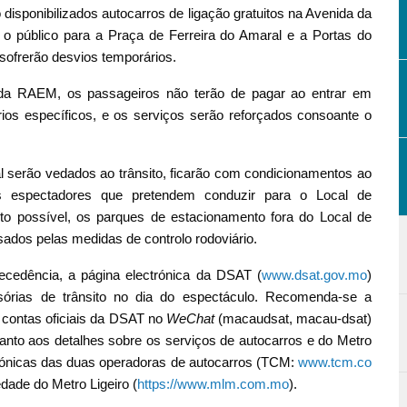
 disponibilizados autocarros de ligação gratuitos na Avenida da
 o público para a Praça de Ferreira do Amaral e a Portas do
sofrerão desvios temporários.
a RAEM, os passageiros não terão de pagar ao entrar em
ios específicos, e os serviços serão reforçados consoante o
al serão vedados ao trânsito, ficarão com condicionamentos ao
 os espectadores que pretendem conduzir para o Local de
to possível, os parques de estacionamento fora do Local de
ados pelas medidas de controlo rodoviário.
ecedência, a página electrónica da DSAT (
www.dsat.gov.mo
)
sórias de trânsito no dia do espectáculo. Recomenda-se a
s contas oficiais da DSAT no
WeChat
(macaudsat, macau-dsat)
nto aos detalhes sobre os serviços de autocarros e do Metro
trónicas das duas operadoras de autocarros (TCM:
www.tcm.co
edade do Metro Ligeiro (
https://www.mlm.com.mo
).