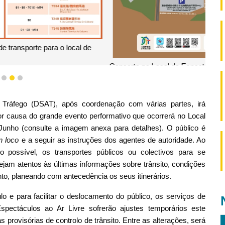
cau em 15 de Junho - Meios de transporte para sair do local
1
2
3
Tráfego (DSAT), após coordenação com várias partes, irá
or causa do grande evento performativo que ocorrerá no Local
Junho (consulte a imagem anexa para detalhes). O público é
in loco
e a seguir as instruções dos agentes de autoridade. Ao
 possível, os transportes públicos ou colectivos para se
am atentos às últimas informações sobre trânsito, condições
o, planeando com antecedência os seus itinerários.
 e para facilitar o deslocamento do público, os serviços de
spectáculos ao Ar Livre sofrerão ajustes temporários este
rovisórias de controlo de trânsito. Entre as alterações, será