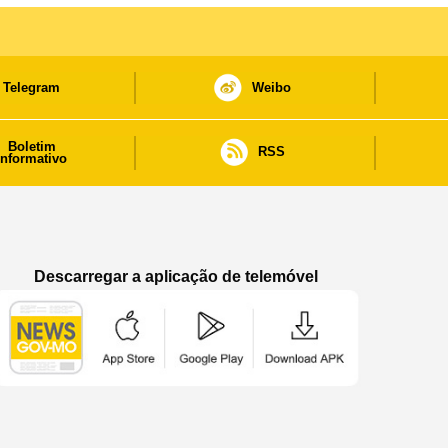
Telegram
Weibo
Boletim
RSS
informativo
Descarregar a aplicação de telemóvel
Aplicação de telemóvel “Notícias do Governo
Aplicação de telemóvel “Notícia
Aplicação de telem