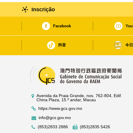
Inscrição
Facebook
You
抖音
今
Avenida da Praia Grande, nos. 762-804, Edif.
China Plaza, 15.º andar, Macau
https://www.gcs.gov.mo
info@gcs.gov.mo
(853)2833 2886
(853)2835 5426