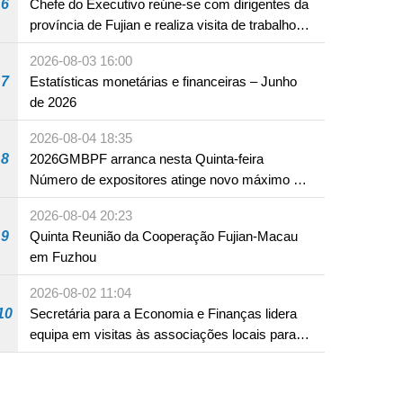
6
Chefe do Executivo reúne-se com dirigentes da
província de Fujian e realiza visita de trabalho
em Fuzhou
2026-08-03 16:00
7
Estatísticas monetárias e financeiras – Junho
de 2026
2026-08-04 18:35
8
2026GMBPF arranca nesta Quinta-feira
Número de expositores atinge novo máximo em
18 anos
2026-08-04 20:23
9
Quinta Reunião da Cooperação Fujian-Macau
em Fuzhou
2026-08-02 11:04
10
Secretária para a Economia e Finanças lidera
equipa em visitas às associações locais para
consolidar consensos e promover os trabalhos
nas áreas económica e social