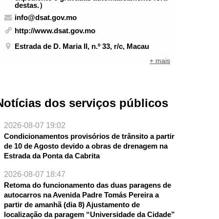
destas.）
info@dsat.gov.mo
http://www.dsat.gov.mo
Estrada de D. Maria II, n.º 33, r/c, Macau
+ mais
Notícias dos serviços públicos
2026-08-07 19:02
Condicionamentos provisórios de trânsito a partir
de 10 de Agosto devido a obras de drenagem na
Estrada da Ponta da Cabrita
NTE
2026-08-07 18:47
Retoma do funcionamento das duas paragens de
autocarros na Avenida Padre Tomás Pereira a
partir de amanhã (dia 8) Ajustamento de
localização da paragem “Universidade da Cidade”