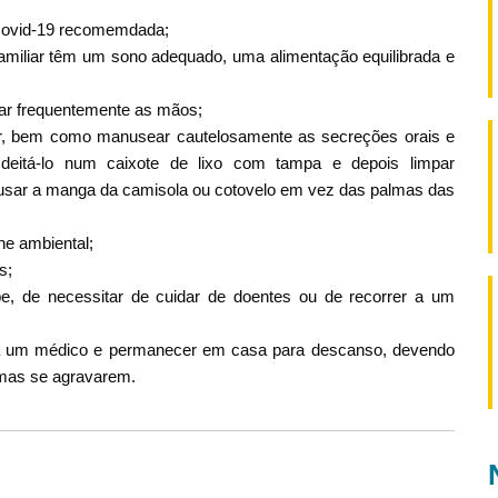
 Covid-19 recomemdada;
miliar têm um sono adequado, uma alimentação equilibrada e
var frequentemente as mãos;
ssir, bem como manusear cautelosamente as secreções orais e
eitá-lo num caixote de lixo com tampa e depois limpar
 usar a manga da camisola ou cotovelo em vez das palmas das
ne ambiental;
s;
e, de necessitar de cuidar de doentes ou de recorrer a um
o a um médico e permanecer em casa para descanso, devendo
omas se agravarem.