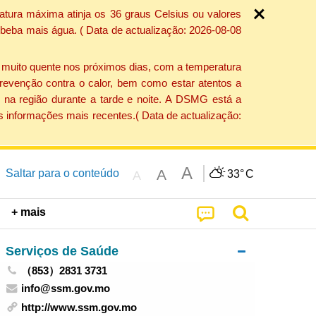
atura máxima atinja os 36 graus Celsius ou valores
 beba mais água. ( Data de actualização: 2026-08-08
e muito quente nos próximos dias, com a temperatura
revenção contra o calor, bem como estar atentos a
 na região durante a tarde e noite. A DSMG está a
s informações mais recentes.( Data de actualização:
A
A
Saltar para o conteúdo
33°
C
A
+ mais
Serviços de Saúde
（853）2831 3731
info@ssm.gov.mo
http://www.ssm.gov.mo