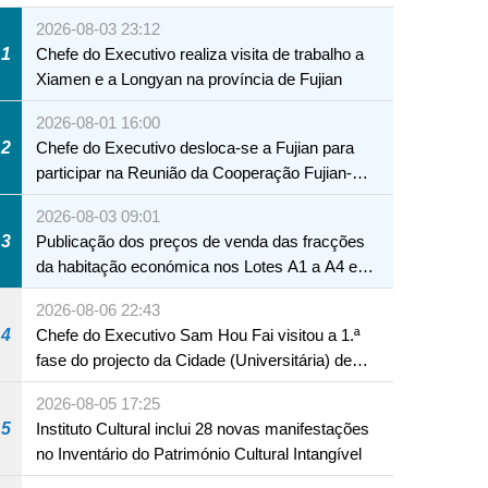
2026-08-03 23:12
1
Chefe do Executivo realiza visita de trabalho a
Xiamen e a Longyan na província de Fujian
2026-08-01 16:00
2
Chefe do Executivo desloca-se a Fujian para
participar na Reunião da Cooperação Fujian-
Macau
2026-08-03 09:01
3
Publicação dos preços de venda das fracções
da habitação económica nos Lotes A1 a A4 e
A12 da Zona A dos Novos Aterros
2026-08-06 22:43
4
Chefe do Executivo Sam Hou Fai visitou a 1.ª
fase do projecto da Cidade (Universitária) de
Educação Internacional de Macau e Hengqin
2026-08-05 17:25
5
Instituto Cultural inclui 28 novas manifestações
no Inventário do Património Cultural Intangível