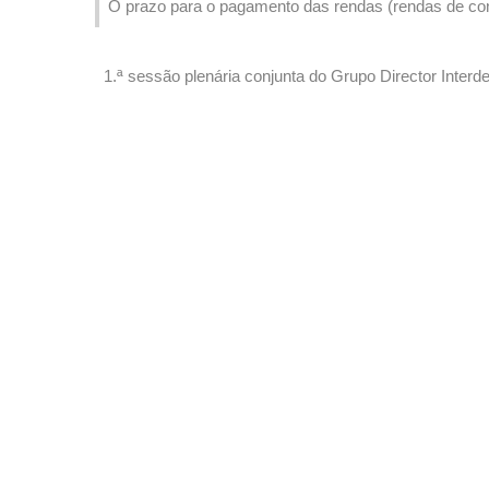
O prazo para o pagamento das rendas (rendas de con
Junho
1.ª sessão plenária conjunta do Grupo Director Inte
Grupo Director Interdepartamental do Planeamento d