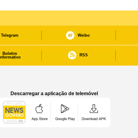
Telegram
Weibo
Boletim
RSS
informativo
Descarregar a aplicação de telemóvel
Aplicação de telemóvel “Notícias do Governo
Aplicação de telemóvel “Notícia
Aplicação de telem