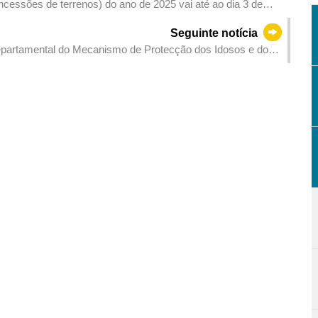
cessões de terrenos) do ano de 2025 vai até ao dia 3 de
Seguinte notícia
rdepartamental do Mecanismo de Protecção dos Idosos e do
os Serviços de Reabilitação para o Próximo Decénio em 2025