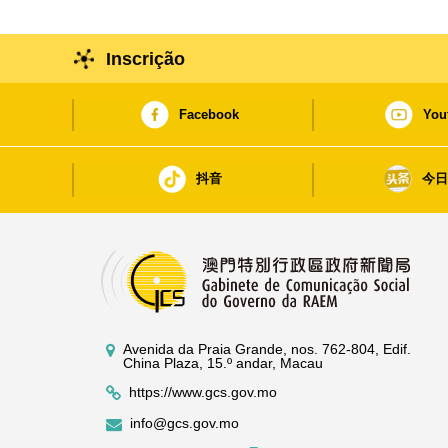
Inscrição
Facebook
You
抖音
今
Avenida da Praia Grande, nos. 762-804, Edif.
China Plaza, 15.º andar, Macau
https://www.gcs.gov.mo
info@gcs.gov.mo