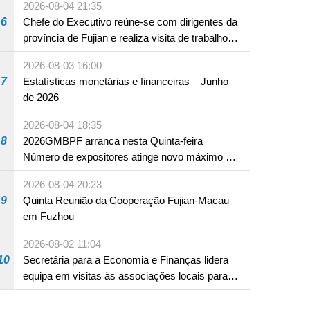
2026-08-04 21:35
6
Chefe do Executivo reúne-se com dirigentes da
província de Fujian e realiza visita de trabalho
em Fuzhou
2026-08-03 16:00
7
Estatísticas monetárias e financeiras – Junho
de 2026
2026-08-04 18:35
8
2026GMBPF arranca nesta Quinta-feira
Número de expositores atinge novo máximo em
18 anos
2026-08-04 20:23
9
Quinta Reunião da Cooperação Fujian-Macau
em Fuzhou
2026-08-02 11:04
10
Secretária para a Economia e Finanças lidera
equipa em visitas às associações locais para
consolidar consensos e promover os trabalhos
nas áreas económica e social