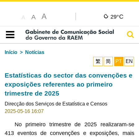
A
C
A
29°
A
Pesq
Índice
Início
Notícias
繁
简
PT
EN
Estatísticas do sector das convenções e
exposições referentes ao primeiro
trimestre de 2025
Direcção dos Serviços de Estatística e Censos
2025-05-16 16:07
No primeiro trimestre de 2025 realizaram-se
413 eventos de convenções e exposições, mais