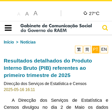
A
C
A
27°
A
Pesq
Índice
Início
Notícias
繁
简
PT
EN
Resultados detalhados do Produto
Interno Bruto (PIB) referentes ao
primeiro trimestre de 2025
Direcção dos Serviços de Estatística e Censos
2025-05-16 16:11
A Direcção dos Serviços de Estatística e
Censos divulgou no dia 2 de Maio os dados