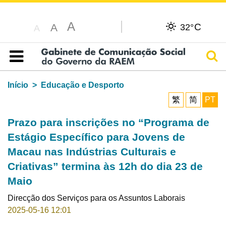
A
C
A
32°
A
Pesq
Índice
Início
Educação e Desporto
繁
简
PT
Prazo para inscrições no “Programa de
Estágio Específico para Jovens de
Macau nas Indústrias Culturais e
Criativas” termina às 12h do dia 23 de
Maio
Direcção dos Serviços para os Assuntos Laborais
2025-05-16 12:01