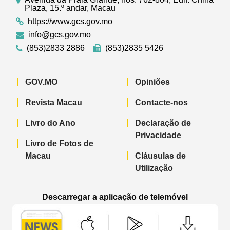
Plaza, 15.º andar, Macau
https://www.gcs.gov.mo
info@gcs.gov.mo
(853)2833 2886
(853)2835 5426
GOV.MO
Opiniões
Revista Macau
Contacte-nos
Livro do Ano
Declaração de
Privacidade
Livro de Fotos de
Macau
Cláusulas de
Utilização
Descarregar a aplicação de telemóvel
Aplicação de telemóvel “Notícias do G
Aplicação de telemóvel “
Aplicação 