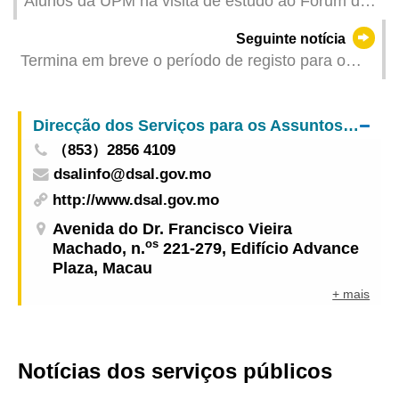
Alunos da UPM na visita de estudo ao Fórum de
Macau obtiveram resultados frutíferos
Seguinte notícia
Termina em breve o período de registo para o
“Subsídio para aquisição de material escolar a
estudantes do ensino superior no ano lectivo de
Direcção dos Serviços para os Assuntos Laborais
2024/2025”
（853）2856 4109
dsalinfo@dsal.gov.mo
http://www.dsal.gov.mo
Avenida do Dr. Francisco Vieira
os
Machado, n.
221-279, Edifício Advance
Plaza, Macau
+ mais
Notícias dos serviços públicos