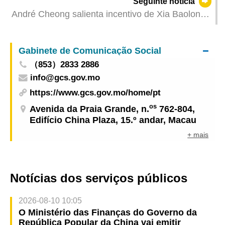
Seguinte notícia
planeamento das áreas marítimas
André Cheong salienta incentivo de Xia Baolong
às associações patriotas para apoiarem
plenamente a acção governativa nos termos da
Gabinete de Comunicação Social
Lei
（853）2833 2886
info@gcs.gov.mo
https://www.gcs.gov.mo/home/pt
os
Avenida da Praia Grande, n.
762-804,
Edifício China Plaza, 15.º andar, Macau
+ mais
Notícias dos serviços públicos
2026-08-10 10:05
O Ministério das Finanças do Governo da
República Popular da China vai emitir