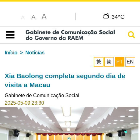
A
C
A
34°
A
Pesq
Índice
Início
Notícias
繁
简
PT
EN
Xia Baolong completa segundo dia de
visita a Macau
Gabinete de Comunicação Social
2025-05-09 23:30