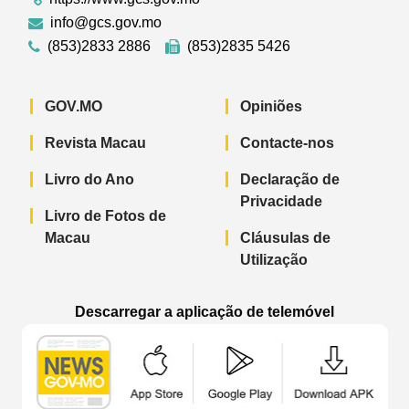
info@gcs.gov.mo
(853)2833 2886
(853)2835 5426
GOV.MO
Opiniões
Revista Macau
Contacte-nos
Livro do Ano
Declaração de
Privacidade
Livro de Fotos de
Macau
Cláusulas de
Utilização
Descarregar a aplicação de telemóvel
Aplicação de telemóvel “Notícias do G
Aplicação de telemóvel “
Aplicação 