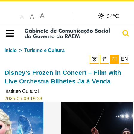
A
C
A
34°
A
Pesq
Índice
Início
Turismo e Cultura
繁
简
PT
EN
Disney’s Frozen in Concert – Film with
Live Orchestra Bilhetes Já à Venda
Instituto Cultural
2025-05-09 19:38