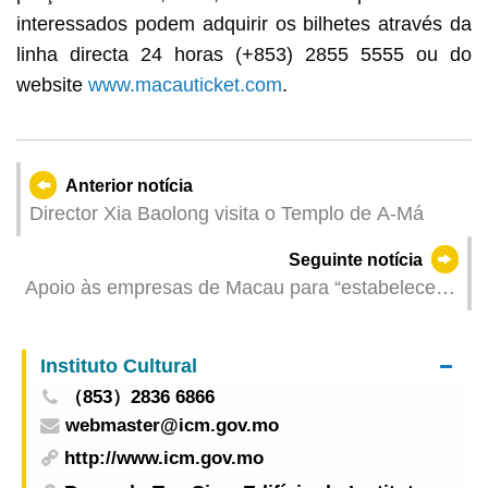
interessados podem adquirir os bilhetes através da
linha directa 24 horas (+853) 2855 5555 ou do
website
www.macauticket.com
.
Anterior notícia
Director Xia Baolong visita o Templo de A-Má
Seguinte notícia
Apoio às empresas de Macau para “estabelecer
contactos” com compradores internacionais: IPIM
coordena a participação de 19 empresas de
Instituto Cultural
Macau na Feira de Guangzhou
（853）2836 6866
webmaster@icm.gov.mo
http://www.icm.gov.mo