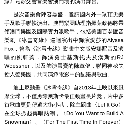
緣》電影交響音樂會澳門場的演出舞台。
是次音樂會陣容鼎盛，邀請國內外一眾頂尖樂
手及歌手聯袂演出。澳門樂團助理指揮葉政德將帶
領澳門樂團及國際實力派歌手，包括美國百老匯音
樂劇《冰雪奇緣》巡迴演出中飾演愛莎的Alyssa
Fox，曾為《冰雪奇緣》動畫中文版安娜配音及演
唱的劉軒蓁，飾演勇士基斯托夫及漢斯的RJ
Woessner，以及飾演雪寶的陳章健，聯同神秘失
控人聲樂團，共同演繹電影中的配樂與歌曲。
迪士尼動畫《冰雪奇緣》自2013年上映以來風
靡全球，不僅勇奪奧斯卡最佳動畫長片獎，片中多
首歌曲更是傳遍大街小巷，除主題曲〈Let It Go〉
在全球掀起傳唱熱潮，〈Do You Want to Build A
Snowman〉、〈For The First Time In Forever〉