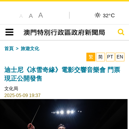
A
C
A
32°
A
搜尋
目錄
首頁
旅遊文化
繁
简
PT
EN
迪士尼《冰雪奇緣》電影交響音樂會 門票
現正公開發售
文化局
2025-05-09 19:37