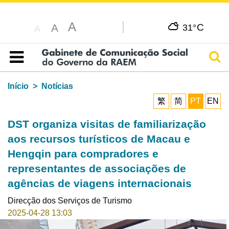
A
C
A
31°
A
Pesq
Índice
Início
Notícias
繁
简
PT
EN
DST organiza visitas de familiarização
aos recursos turísticos de Macau e
Hengqin para compradores e
representantes de associações de
agências de viagens internacionais
Direcção dos Serviços de Turismo
2025-04-28 13:03