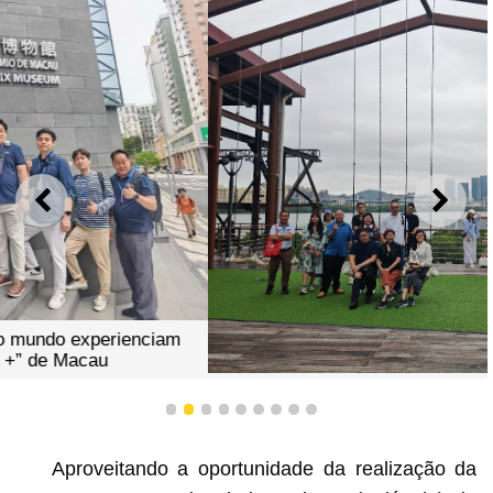
ANTERIOR
SEGU
Operadores turísticos de todo o mundo experienciam
elementos de “turismo +” de Macau
1
2
3
4
5
6
7
8
9
Aproveitando a oportunidade da realização da