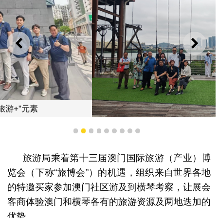
上一则
下一
各地业界体验澳门“旅游+”元素
1
2
3
4
5
6
7
8
9
旅游局乘着第十三届澳门国际旅游（产业）博
览会（下称“旅博会”）的机遇，组织来自世界各地
的特邀买家参加澳门社区游及到横琴考察，让展会
客商体验澳门和横琴各有的旅游资源及两地迭加的
优势。