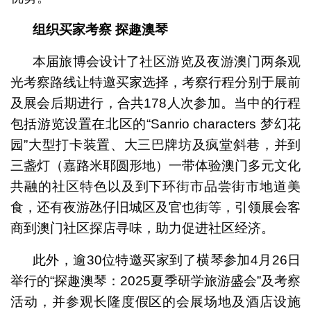
组织买家考察
探趣澳琴
本届旅博会设计了社区游览及夜游澳门两条观
光考察路线让特邀买家选择，考察行程分别于展前
及展会后期进行，合共178人次参加。当中的行程
包括游览设置在北区的“Sanrio characters 梦幻花
园”大型打卡装置、大三巴牌坊及疯堂斜巷，并到
三盏灯（嘉路米耶圆形地）一带体验澳门多元文化
共融的社区特色以及到下环街市品尝街市地道美
食，还有夜游氹仔旧城区及官也街等，引领展会客
商到澳门社区探店寻味，助力促进社区经济。
此外，逾30位特邀买家到了横琴参加4月26日
举行的“探趣澳琴：2025夏季研学旅游盛会”及考察
活动，并参观长隆度假区的会展场地及酒店设施