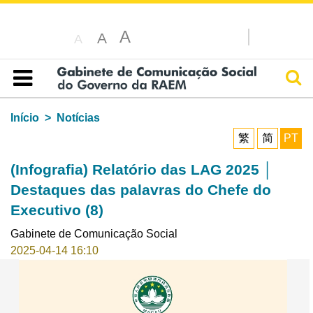
A
A
A
Pesq
Índice
Início
Notícias
繁
简
PT
(Infografia) Relatório das LAG 2025 │
Destaques das palavras do Chefe do
Executivo (8)
Gabinete de Comunicação Social
2025-04-14 16:10