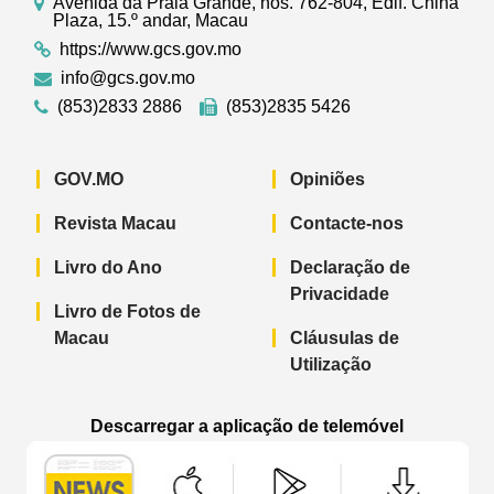
Avenida da Praia Grande, nos. 762-804, Edif. China
Plaza, 15.º andar, Macau
https://www.gcs.gov.mo
info@gcs.gov.mo
(853)2833 2886
(853)2835 5426
GOV.MO
Opiniões
Revista Macau
Contacte-nos
Livro do Ano
Declaração de
Privacidade
Livro de Fotos de
Macau
Cláusulas de
Utilização
Descarregar a aplicação de telemóvel
Aplicação de telemóvel “Notícias do G
Aplicação de telemóvel “
Aplicação 