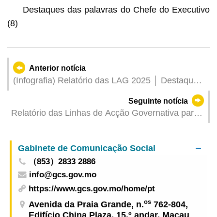
Destaques das palavras do Chefe do Executivo
(8)
Anterior notícia
(Infografia) Relatório das LAG 2025 │ Destaques
das palavras do Chefe do Executivo (9)
Seguinte notícia
Relatório das Linhas de Acção Governativa para
o Ano Financeiro de 2025---Orientação geral,
principais objectivos esperados e prioridades da
Gabinete de Comunicação Social
acção governativa para o ano de 2025 (1)
（853）2833 2886
info@gcs.gov.mo
https://www.gcs.gov.mo/home/pt
os
Avenida da Praia Grande, n.
762-804,
Edifício China Plaza, 15.º andar, Macau