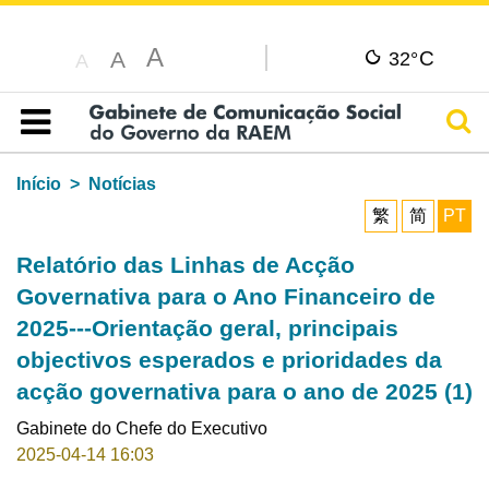
A
C
A
32°
A
Pesq
Índice
Início
Notícias
繁
简
PT
Relatório das Linhas de Acção
Governativa para o Ano Financeiro de
2025---Orientação geral, principais
objectivos esperados e prioridades da
acção governativa para o ano de 2025 (1)
Gabinete do Chefe do Executivo
2025-04-14 16:03