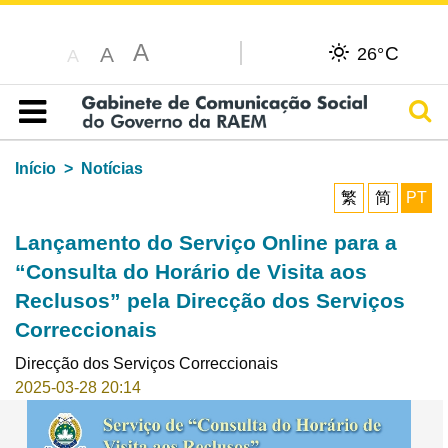
A
C
A
26°
A
Pesq
Índice
Início
Notícias
繁
简
PT
Lançamento do Serviço Online para a
“Consulta do Horário de Visita aos
Reclusos” pela Direcção dos Serviços
Correccionais
Direcção dos Serviços Correccionais
2025-03-28 20:14