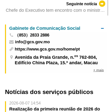
Seguinte notícia
dos Serviços Correccionais
Chefe do Executivo tem encontro com o ministro
de Estado e dos Negócios Estrangeiros de
Portugal
Gabinete de Comunicação Social
（853）2833 2886
info@gcs.gov.mo
https://www.gcs.gov.mo/home/pt
os
Avenida da Praia Grande, n.
762-804,
Edifício China Plaza, 15.º andar, Macau
+ mais
Notícias dos serviços públicos
2026-08-07 14:54
Realização da primeira reunião de 2026 do