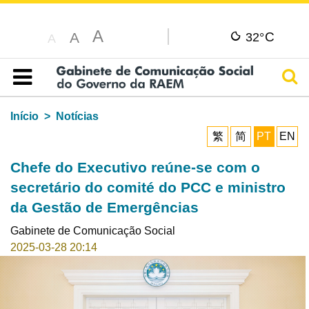
A
C
A
32°
A
Pesq
Índice
Início
Notícias
繁
简
PT
EN
Chefe do Executivo reúne-se com o
secretário do comité do PCC e ministro
da Gestão de Emergências
Gabinete de Comunicação Social
2025-03-28 20:14