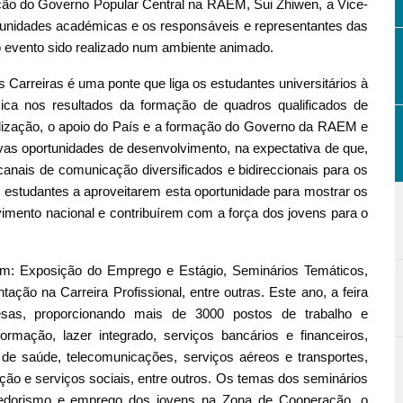
ão do Governo Popular Central na RAEM, Sui Zhiwen, a Vice-
 unidades académicas e os responsáveis e representantes das
o evento sido realizado num ambiente animado.
s Carreiras é uma ponte que liga os estudantes universitários à
mica nos resultados da formação de quadros qualificados de
lização, o apoio do País e a formação do Governo da RAEM e
ovas oportunidades de desenvolvimento, na expectativa de que,
canais de comunicação diversificados e bidireccionais para os
s estudantes a aproveitarem esta oportunidade para mostrar os
vimento nacional e contribuírem com a força dos jovens para o
uem: Exposição do Emprego e Estágio, Seminários Temáticos,
ação na Carreira Profissional, entre outras. Este ano, a feira
sas, proporcionando mais de 3000 postos de trabalho e
formação, lazer integrado, serviços bancários e financeiros,
e saúde, telecomunicações, serviços aéreos e transportes,
ação e serviços sociais, entre outros. Os temas dos seminários
edorismo e emprego dos jovens na Zona de Cooperação, o