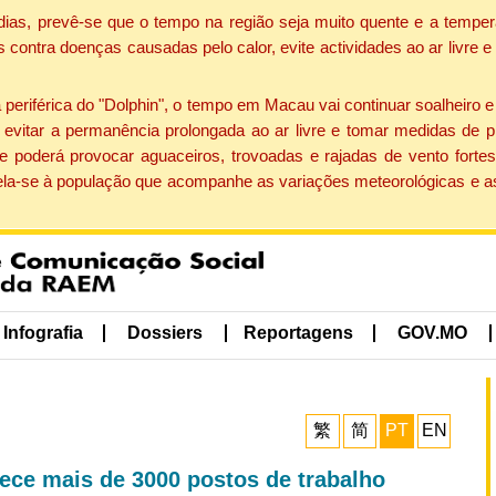
dias, prevê-se que o tempo na região seja muito quente e a temper
contra doenças causadas pelo calor, evite actividades ao ar livre e
eriférica do "Dolphin", o tempo em Macau vai continuar soalheiro 
evitar a permanência prolongada ao ar livre e tomar medidas de p
 poderá provocar aguaceiros, trovoadas e rajadas de vento fortes
apela-se à população que acompanhe as variações meteorológicas e a
Infografia
Dossiers
Reportagens
GOV.MO
繁
简
PT
EN
ece mais de 3000 postos de trabalho