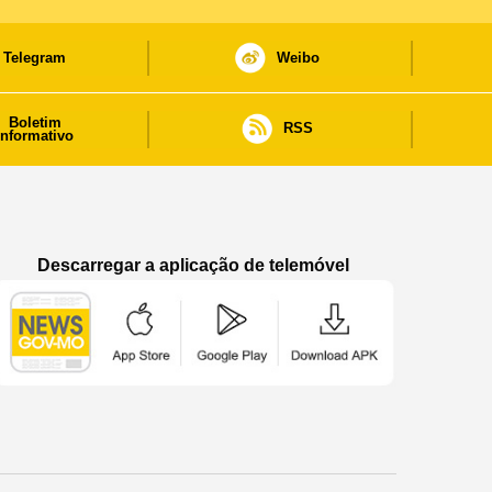
Telegram
Weibo
Boletim
RSS
informativo
Descarregar a aplicação de telemóvel
Aplicação de telemóvel “Notícias do Governo
Aplicação de telemóvel “Notícia
Aplicação de telem