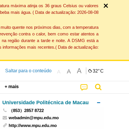
atura máxima atinja os 36 graus Celsius ou valores
 beba mais água. ( Data de actualização: 2026-08-08
e muito quente nos próximos dias, com a temperatura
revenção contra o calor, bem como estar atentos a
 na região durante a tarde e noite. A DSMG está a
s informações mais recentes.( Data de actualização:
A
A
Saltar para o conteúdo
32°
C
A
+ mais
Universidade Politécnica de Macau
（853）2857 8722
webadmin@mpu.edu.mo
http://www.mpu.edu.mo