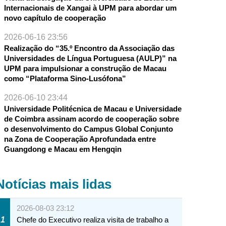
Internacionais de Xangai à UPM para abordar um
novo capítulo de cooperação
2026-06-16 23:56
Realização do “35.º Encontro da Associação das
Universidades de Língua Portuguesa (AULP)” na
UPM para impulsionar a construção de Macau
como “Plataforma Sino-Lusófona”
2026-06-10 23:44
Universidade Politécnica de Macau e Universidade
de Coimbra assinam acordo de cooperação sobre
o desenvolvimento do Campus Global Conjunto
na Zona de Cooperação Aprofundada entre
Guangdong e Macau em Hengqin
Notícias mais lidas
2026-08-03 23:12
1
Chefe do Executivo realiza visita de trabalho a