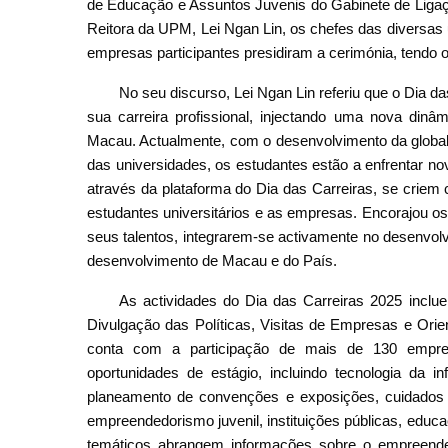
de Educação e Assuntos Juvenis do Gabinete de Ligaç
Reitora da UPM, Lei Ngan Lin, os chefes das diversas
empresas participantes presidiram a cerimónia, tendo 
No seu discurso, Lei Ngan Lin referiu que o Dia da
sua carreira profissional, injectando uma nova dinâ
Macau. Actualmente, com o desenvolvimento da globa
das universidades, os estudantes estão a enfrentar n
através da plataforma do Dia das Carreiras, se criem 
estudantes universitários e as empresas. Encorajou o
seus talentos, integrarem-se activamente no desenvol
desenvolvimento de Macau e do País.
As actividades do Dia das Carreiras 2025 incl
Divulgação das Políticas, Visitas de Empresas e Orient
conta com a participação de mais de 130 empre
oportunidades de estágio, incluindo tecnologia da in
planeamento de convenções e exposições, cuidados d
empreendedorismo juvenil, instituições públicas, educ
temáticos abrangem informações sobre o empreend