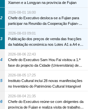
Xiamen e a Longyan na província de Fujian
2026-08-01 16:00
2
Chefe do Executivo desloca-se a Fujian para
participar na Reunião da Cooperação Fujian-
Macau
2026-08-03 09:01
3
Publicação dos preços de venda das fracções
da habitação económica nos Lotes A1 a A4 e
A12 da Zona A dos Novos Aterros
2026-08-06 22:43
4
Chefe do Executivo Sam Hou Fai visitou a 1.ª
fase do projecto da Cidade (Universitária) de
Educação Internacional de Macau e Hengqin
2026-08-05 17:25
5
Instituto Cultural inclui 28 novas manifestações
no Inventário do Património Cultural Intangível
2026-08-04 21:35
6
Chefe do Executivo reúne-se com dirigentes da
província de Fujian e realiza visita de trabalho