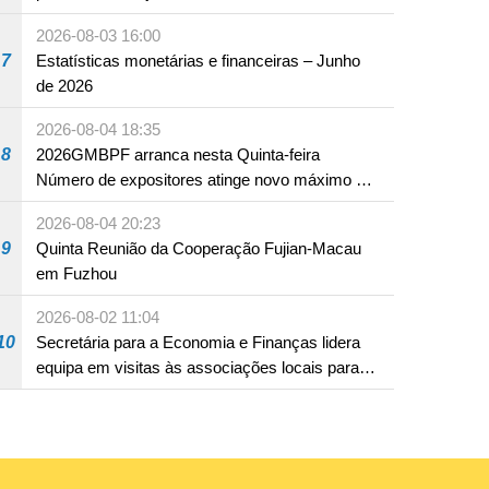
em Fuzhou
2026-08-03 16:00
7
Estatísticas monetárias e financeiras – Junho
de 2026
2026-08-04 18:35
8
2026GMBPF arranca nesta Quinta-feira
Número de expositores atinge novo máximo em
18 anos
2026-08-04 20:23
9
Quinta Reunião da Cooperação Fujian-Macau
em Fuzhou
2026-08-02 11:04
10
Secretária para a Economia e Finanças lidera
equipa em visitas às associações locais para
consolidar consensos e promover os trabalhos
nas áreas económica e social