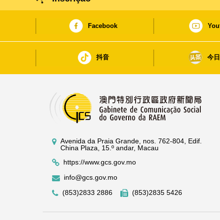
Facebook
You
抖音
今
Avenida da Praia Grande, nos. 762-804, Edif.
China Plaza, 15.º andar, Macau
https://www.gcs.gov.mo
info@gcs.gov.mo
(853)2833 2886
(853)2835 5426