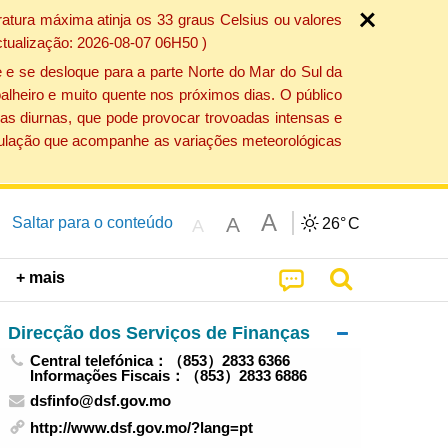
atura máxima atinja os 33 graus Celsius ou valores
ctualização: 2026-08-07 06H50 )
 e se desloque para a parte Norte do Mar do Sul da
alheiro e muito quente nos próximos dias. O público
as diurnas, que pode provocar trovoadas intensas e
população que acompanhe as variações meteorológicas
A
A
Saltar para o conteúdo
26°
C
A
+ mais
Direcção dos Serviços de Finanças
Central telefónica：（853）2833 6366
Informações Fiscais：（853）2833 6886
dsfinfo@dsf.gov.mo
http://www.dsf.gov.mo/?lang=pt