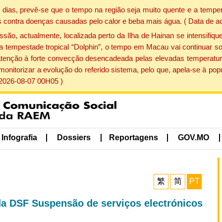
dias, prevê-se que o tempo na região seja muito quente e a temper
 contra doenças causadas pelo calor e beba mais água. ( Data de a
, actualmente, localizada perto da Ilha de Hainan se intensifique
a tempestade tropical “Dolphin”, o tempo em Macau vai continuar so
atenção à forte convecção desencadeada pelas elevadas temperatur
 monitorizar a evolução do referido sistema, pelo que, apela-se à 
 2026-08-07 00H05 )
Infografia
Dossiers
Reportagens
GOV.MO
繁
简
PT
a DSF Suspensão de serviços electrónicos