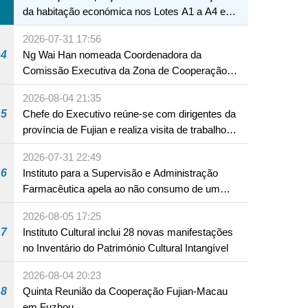
da habitação económica nos Lotes A1 a A4 e
A12 da Zona A dos Novos Aterros
2026-07-31 17:56
4
Ng Wai Han nomeada Coordenadora da
Comissão Executiva da Zona de Cooperação
Aprofundada entre Guangdong e Macau em
2026-08-04 21:35
Hengqin
5
Chefe do Executivo reúne-se com dirigentes da
província de Fujian e realiza visita de trabalho
em Fuzhou
2026-07-31 22:49
6
Instituto para a Supervisão e Administração
Farmacêutica apela ao não consumo de um
produto com substâncias medicamentosas
2026-08-05 17:25
ocidentais
7
Instituto Cultural inclui 28 novas manifestações
no Inventário do Património Cultural Intangível
2026-08-04 20:23
8
Quinta Reunião da Cooperação Fujian-Macau
em Fuzhou