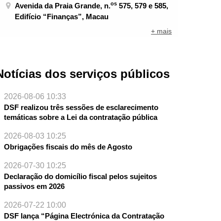
os
Avenida da Praia Grande, n.
575, 579 e 585,
Edifício “Finanças”, Macau
+ mais
Notícias dos serviços públicos
2026-08-06 10:33
DSF realizou três sessões de esclarecimento
temáticas sobre a Lei da contratação pública
2026-08-03 10:25
Obrigações fiscais do mês de Agosto
2026-07-30 10:25
Declaração do domicílio fiscal pelos sujeitos
passivos em 2026
2026-07-22 10:00
DSF lança “Página Electrónica da Contratação