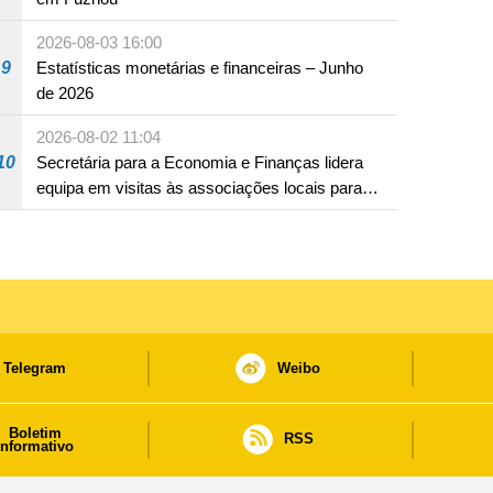
2026-08-03 16:00
9
Estatísticas monetárias e financeiras – Junho
de 2026
2026-08-02 11:04
10
Secretária para a Economia e Finanças lidera
equipa em visitas às associações locais para
consolidar consensos e promover os trabalhos
nas áreas económica e social
Telegram
Weibo
Boletim
RSS
informativo