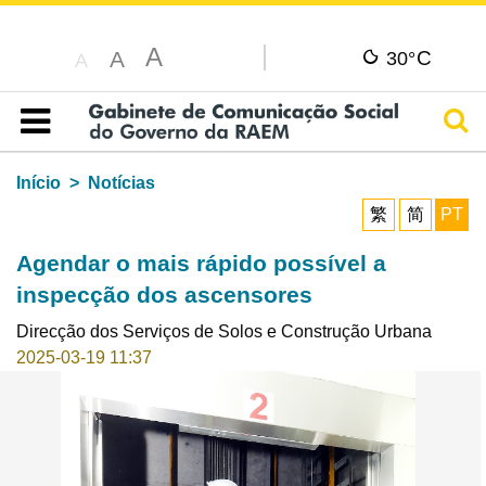
A
C
A
30°
A
Pesq
Índice
Início
Notícias
繁
简
PT
Agendar o mais rápido possível a
inspecção dos ascensores
Direcção dos Serviços de Solos e Construção Urbana
2025-03-19 11:37