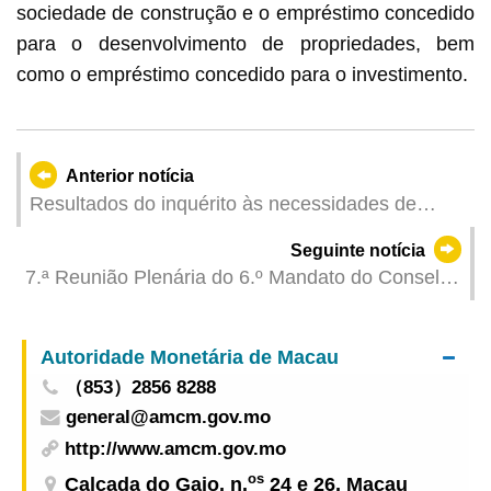
sociedade de construção e o empréstimo concedido
para o desenvolvimento de propriedades, bem
como o empréstimo concedido para o investimento.
Anterior notícia
Resultados do inquérito às necessidades de
mão-de-obra e às remunerações referentes ao
Seguinte notícia
quarto trimestre de 2024
7.ª Reunião Plenária do 6.º Mandato do Conselho
para os Assuntos Médicos
Autoridade Monetária de Macau
（853）2856 8288
general@amcm.gov.mo
http://www.amcm.gov.mo
os
Calçada do Gaio, n.
24 e 26, Macau