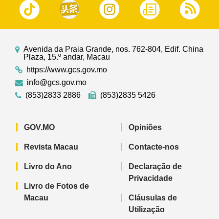
Avenida da Praia Grande, nos. 762-804, Edif. China
Plaza, 15.º andar, Macau
https://www.gcs.gov.mo
info@gcs.gov.mo
(853)2833 2886
(853)2835 5426
GOV.MO
Opiniões
Revista Macau
Contacte-nos
Livro do Ano
Declaração de
Privacidade
Livro de Fotos de
Macau
Cláusulas de
Utilização