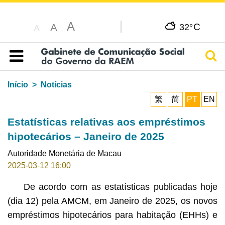
A
C
A
32°
A
Pesq
Índice
Início
Notícias
繁
简
PT
EN
Estatísticas relativas aos empréstimos
hipotecários – Janeiro de 2025
Autoridade Monetária de Macau
2025-03-12 16:00
De acordo com as estatísticas publicadas hoje
(dia 12) pela AMCM, em Janeiro de 2025, os novos
empréstimos hipotecários para habitação (EHHs) e