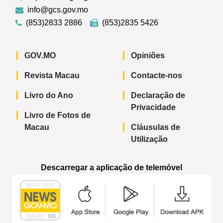
info@gcs.gov.mo
(853)2833 2886
(853)2835 5426
GOV.MO
Opiniões
Revista Macau
Contacte-nos
Livro do Ano
Declaração de
Privacidade
Livro de Fotos de
Macau
Cláusulas de
Utilização
Descarregar a aplicação de telemóvel
Aplicação de telemóvel “Notícias do G
Aplicação de telemóvel “
Aplicação 