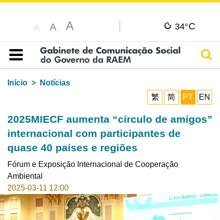
A
C
A
34°
A
Pesq
Índice
Início
Notícias
繁
简
PT
EN
2025MIECF aumenta “círculo de amigos”
internacional com participantes de
quase 40 países e regiões
Fórum e Exposição Internacional de Cooperação
Ambiental
2025-03-11 12:00