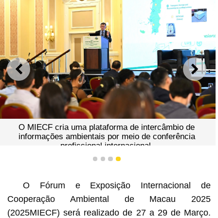
ANTERIOR
SEGU
O MIECF cria uma plataforma de intercâmbio de
informações ambientais por meio de conferência
profissional internacional.
1
2
3
4
O Fórum e Exposição Internacional de
Cooperação Ambiental de Macau 2025
(2025MIECF) será realizado de 27 a 29 de Março.