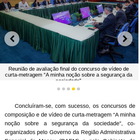
ANTERIOR
SEGU
Reunião de avaliação final do concurso de vídeo de
curta-metragem “A minha noção sobre a segurança da
sociedade”
1
2
3
4
5
Concluíram-se, com sucesso, os concursos de
composição e de vídeo de curta-metragem “A minha
noção sobre a segurança da sociedade”, co-
organizados pelo Governo da Região Administrativa