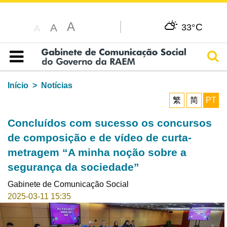
A
C
A
33°
A
Pesq
Índice
Início
Notícias
繁
简
PT
Concluídos com sucesso os concursos
de composição e de vídeo de curta-
metragem “A minha noção sobre a
segurança da sociedade”
Gabinete de Comunicação Social
2025-03-11 15:35