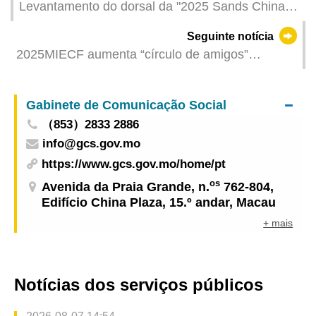
Levantamento do dorsal da "2025 Sands China
Macau Internacional 10K" a partir de amanhã
Seguinte notícia
2025MIECF aumenta “círculo de amigos”
internacional com participantes de quase 40
países e regiões
Gabinete de Comunicação Social
（853）2833 2886
info@gcs.gov.mo
https://www.gcs.gov.mo/home/pt
os
Avenida da Praia Grande, n.
762-804,
Edifício China Plaza, 15.º andar, Macau
+ mais
Notícias dos serviços públicos