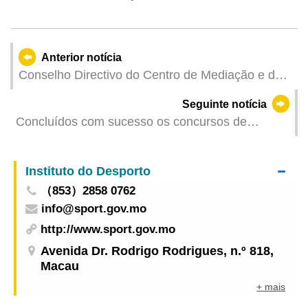
Anterior notícia
Conselho Directivo do Centro de Mediação e de
Arbitragem de Conflitos de Consumo de Macau
Seguinte notícia
realizou a primeira reunião deste ano
Concluídos com sucesso os concursos de
composição e de vídeo de curta-metragem “A
minha noção sobre a segurança da sociedade”
Instituto do Desporto
（853）2858 0762
info@sport.gov.mo
http://www.sport.gov.mo
Avenida Dr. Rodrigo Rodrigues, n.º 818,
Macau
+ mais