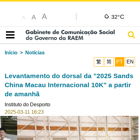
A
C
A
32°
A
Pesq
Índice
Início
Notícias
繁
简
PT
EN
Levantamento do dorsal da "2025 Sands
China Macau Internacional 10K" a partir
de amanhã
Instituto do Desporto
2025-03-11 16:23