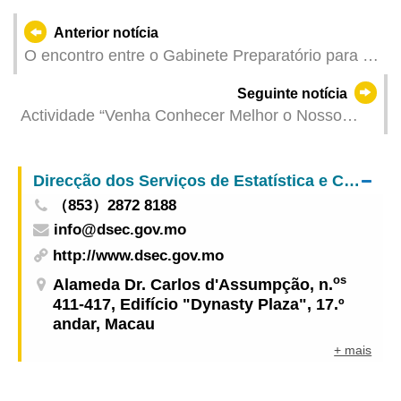
Anterior notícia
O encontro entre o Gabinete Preparatório para a
Organização de Zona de Competição de Macau
Seguinte notícia
da 15.ª edição dos Jogos Nacionais e Jogos
Actividade “Venha Conhecer Melhor o Nosso
Olímpicos Especiais para Deficientes e a
Património Mundial” do Instituto Cultural
Administração Geral de Desporto do Estado
seleccionada como caso inovador para a “Base
Direcção dos Serviços de Estatística e Censos
de Educação para Jovens sobre o Património
（853）2872 8188
Mundial” de 2024, do Instituto do Património
info@dsec.gov.mo
Mundial para a Formação e Pesquisa na Região
da Ásia-Pacífico da UNESCO (WHITRAP)
http://www.dsec.gov.mo
os
Alameda Dr. Carlos d'Assumpção, n.
411-417, Edifício "Dynasty Plaza", 17.º
andar, Macau
+ mais