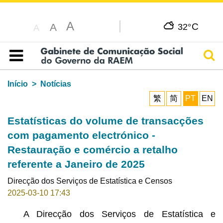
A
C
A
32°
A
Pesq
Índice
Início
Notícias
繁
简
PT
EN
Estatísticas do volume de transacções
com pagamento electrónico -
Restauração e comércio a retalho
referente a Janeiro de 2025
Direcção dos Serviços de Estatística e Censos
2025-03-10 17:43
A Direcção dos Serviços de Estatística e