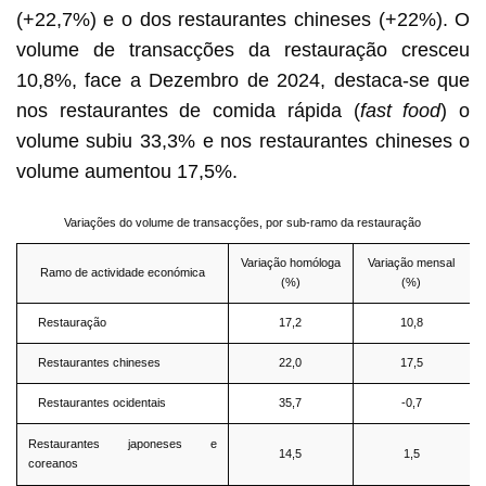
(+22,7%) e o dos restaurantes chineses (+22%). O
volume de transacções da restauração cresceu
10,8%, face a Dezembro de 2024, destaca-se que
nos restaurantes de comida rápida (
fast food
) o
volume subiu 33,3% e nos restaurantes chineses o
volume aumentou 17,5%.
Variações do volume de transacções, por sub-ramo da restauração
Variação homóloga
Variação mensal
Ramo de actividade económica
(%)
(%)
Restauração
17,2
10,8
Restaurantes chineses
22,0
17,5
Restaurantes ocidentais
35,7
-0,7
Restaurantes japoneses e
14,5
1,5
coreanos