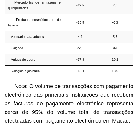
Mercadorias de armazéns e
-19,5
2,0
quinquilharias
Produtos cosméticos e de
-13,5
-0,3
higiene
Vestuário para adultos
4,1
5,7
Calçado
22,3
34,6
Artigos de couro
-17,3
18,1
Relógios e joalharia
-12,4
13,9
Nota: O volume de transacções com pagamento
electrónico das principais instituições que recebem
as facturas de pagamento electrónico representa
cerca de 95% do volume total de transacções
efectuadas com pagamento electrónico em Macau.