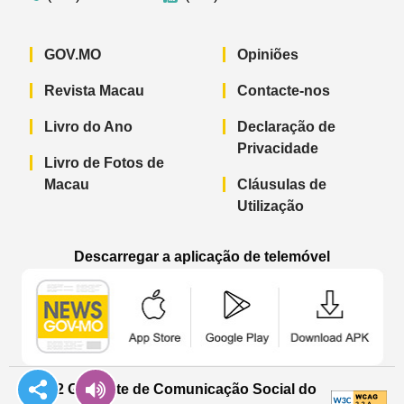
GOV.MO
Opiniões
Revista Macau
Contacte-nos
Livro do Ano
Declaração de
Privacidade
Livro de Fotos de
Macau
Cláusulas de
Utilização
Descarregar a aplicação de telemóvel
Aplicação de telemóvel “Notícias do G
Aplicação de telemóvel “
Aplicação 
© 2022 Gabinete de Comunicação Social do