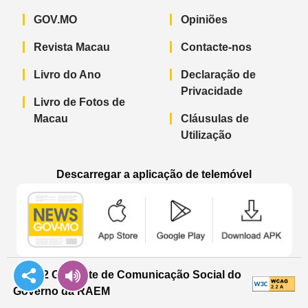
GOV.MO
Opiniões
Revista Macau
Contacte-nos
Livro do Ano
Declaração de
Privacidade
Livro de Fotos de
Macau
Cláusulas de
Utilização
Descarregar a aplicação de telemóvel
Aplicação de telemóvel “Notícias do G
Aplicação de telemóvel “
Aplicação 
© 2022 Gabinete de Comunicação Social do
Governo da RAEM