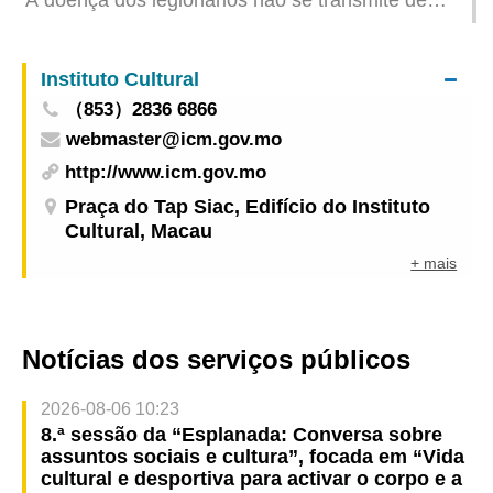
pessoa-a-pessoa Residentes são instados a
tomar medidas preventivas para reduzir o risco
Instituto Cultural
de contrair a doença
（853）2836 6866
webmaster@icm.gov.mo
http://www.icm.gov.mo
Praça do Tap Siac, Edifício do Instituto
Cultural, Macau
+ mais
Notícias dos serviços públicos
2026-08-06 10:23
8.ª sessão da “Esplanada: Conversa sobre
assuntos sociais e cultura”, focada em “Vida
cultural e desportiva para activar o corpo e a