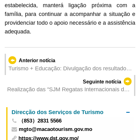
estabelecida, manterá ligação próxima com a
família, para continuar a acompanhar a situação e
providenciar todo o apoio necessário e a assistência
adequada.
Anterior notícia
Turismo + Educação: Divulgação dos resultados
do Concurso para Concepção de Itinerários
Seguinte notícia
“Visitar e Aprender”
Realização das "SJM Regatas Internacionais de
Barcos-Dragão de Macau 2025" em Maio
Direcção dos Serviços de Turismo
（853）2831 5566
mgto@macaotourism.gov.mo
https://www.dst.gov.mo/