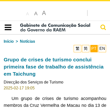
A
A
A
Pesq
Índice
Início
Notícias
繁
简
PT
EN
Grupo de crises de turismo conclui
primeira fase de trabalho de assistência
em Taichung
Direcção dos Serviços de Turismo
2025-02-17 19:05
Um grupo de crises de turismo acompanhou
membros da Cruz Vermelha de Macau no dia 13 de