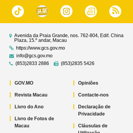
Avenida da Praia Grande, nos. 762-804, Edif. China
Plaza, 15.º andar, Macau
https://www.gcs.gov.mo
info@gcs.gov.mo
(853)2833 2886
(853)2835 5426
GOV.MO
Opiniões
Revista Macau
Contacte-nos
Livro do Ano
Declaração de
Privacidade
Livro de Fotos de
Macau
Cláusulas de
Utilização