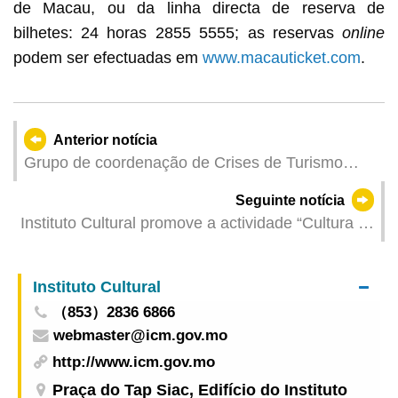
de Macau, ou da linha directa de reserva de
bilhetes: 24 horas 2855 5555; as reservas
online
podem ser efectuadas em
www.macauticket.com
.
Anterior notícia
Grupo de coordenação de Crises de Turismo
acompanha Cruz Vermelha de Macau a Taichung
Seguinte notícia
para prestar apoio a familiares de falecidos e a
Instituto Cultural promove a actividade “Cultura à
feridos em suspeita de explosão de gás em
Sua Porta” no fim de semana Leitura e música
centro comercial
animam 14 zonas de Macau
Instituto Cultural
（853）2836 6866
webmaster@icm.gov.mo
http://www.icm.gov.mo
Praça do Tap Siac, Edifício do Instituto