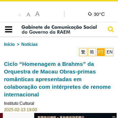
A
C
A
30°
A
Pesq
Índice
Início
Notícias
繁
简
PT
EN
Ciclo “Homenagem a Brahms” da
Orquestra de Macau Obras-primas
românticas apresentadas em
colaboração com intérpretes de renome
internacional
Instituto Cultural
2025-02-13 19:00