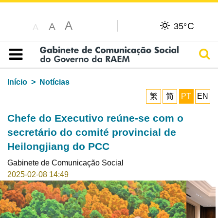
A
C
A
35°
A
Pesq
Índice
Início
Notícias
繁
简
PT
EN
Chefe do Executivo reúne-se com o
secretário do comité provincial de
Heilongjiang do PCC
Gabinete de Comunicação Social
2025-02-08 14:49