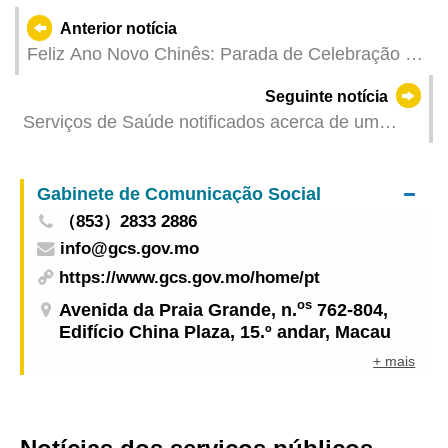
Anterior notícia
Feliz Ano Novo Chinês: Parada de Celebração do
Ano da Cobra levou votos festivos à Zona Norte
Seguinte notícia
com espectáculo de fogo-de-artifício
Serviços de Saúde notificados acerca de um
comemorativo a seguir-se no calendário
caso mortal causado por gripe / Serviços de
vacinação antigripal estão disponíveis nos
Gabinete de Comunicação Social
Centros de Saúde e Postos de Saúde no Sábado
（853）2833 2886
e Domingo de manhã
info@gcs.gov.mo
https://www.gcs.gov.mo/home/pt
os
Avenida da Praia Grande, n.
762-804,
Edifício China Plaza, 15.º andar, Macau
+ mais