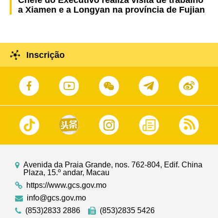
Chefe do Executivo realiza visita de trabalho
a Xiamen e a Longyan na província de Fujian
Inscrição
Avenida da Praia Grande, nos. 762-804, Edif. China
Plaza, 15.º andar, Macau
https://www.gcs.gov.mo
info@gcs.gov.mo
(853)2833 2886
(853)2835 5426