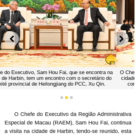
ANTERIOR
SEGU
tra na
O Chefe do Executivo, Sam Hou Fai, que se encon
io do
cidade de Harbin, tem um encontro com o secretár
in.
comité provincial de Heilongjiang do PCC, Xu Q
1
2
3
O Chefe do Executivo da Região Administrativa
Especial de Macau (RAEM), Sam Hou Fai, continua
a visita na cidade de Harbin, tendo-se reunido, esta