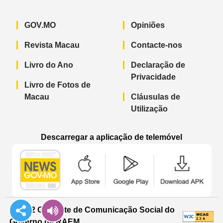
GOV.MO
Opiniões
Revista Macau
Contacte-nos
Livro do Ano
Declaração de
Privacidade
Livro de Fotos de
Macau
Cláusulas de
Utilização
Descarregar a aplicação de telemóvel
Aplicação de telemóvel “Notícias do G
Aplicação de telemóvel “
Aplicação 
© 2022 Gabinete de Comunicação Social do
Governo da RAEM