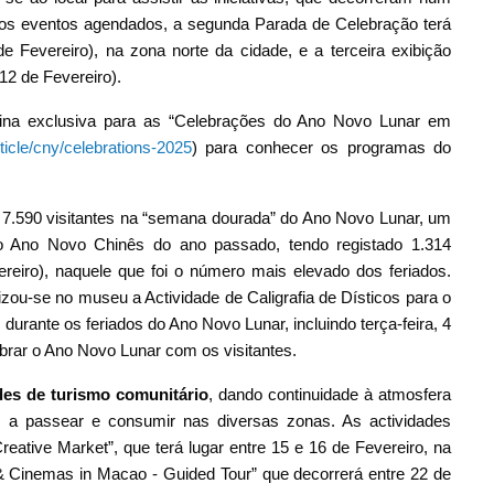
 os eventos agendados, a segunda Parada de Celebração terá
 Fevereiro), na zona norte da cidade, e a terceira exibição
(12 de Fevereiro).
gina exclusiva para as “Celebrações do Ano Novo Lunar em
icle/cny/celebrations-2025
) para conhecer os programas do
7.590 visitantes na “semana dourada” do Ano Novo Lunar, um
 Ano Novo Chinês do ano passado, tendo registado 1.314
reiro), naquele que foi o número mais elevado dos feriados.
izou-se no museu a Actividade de Caligrafia de Dísticos para o
urante os feriados do Ano Novo Lunar, incluindo terça-feira, 4
ebrar o Ano Novo Lunar com os visitantes.
des de turismo comunitário
, dando continuidade à atmosfera
s a passear e consumir nas diversas zonas. As actividades
ative Market”, que terá lugar entre 15 e 16 de Fevereiro, na
& Cinemas in Macao - Guided Tour” que decorrerá entre 22 de