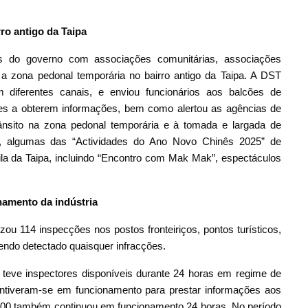
ro antigo da Taipa
s do governo com associações comunitárias, associações
 a zona pedonal temporária no bairro antigo da Taipa. A DST
 diferentes canais, e enviou funcionários aos balcões de
antes a obterem informações, bem como alertou as agências de
ânsito na zona pedonal temporária e à tomada e largada de
o, algumas das
“Actividades do Ano Novo Chinês 2025” de
a da Taipa, incluindo “Encontro com Mak Mak”, espectáculos
namento da indústria
zou 114 inspecções nos postos fronteiriços, pontos turísticos,
tendo detectado quaisquer infracções.
teve inspectores disponíveis durante 24 horas em regime de
antiveram-se em funcionamento para prestar informações aos
 3000 também continuou em funcionamento 24 horas. No período