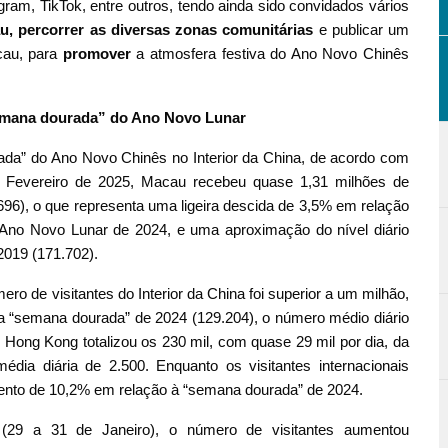
agram, TikTok, entre outros, tendo ainda sido convidados vários
cau, percorrer as diversas zonas comunitárias
e publicar um
cau, para
promover
a atmosfera festiva do Ano Novo Chinês
semana dourada” do Ano Novo Lunar
rada” do Ano Novo Chinês no Interior da China, de acordo com
 de Fevereiro de 2025, Macau recebeu quase 1,31 milhões de
.696), o que representa uma ligeira descida de 3,5% em relação
 Ano Novo Lunar de 2024, e uma aproximação do nível diário
2019 (171.702).
ro de visitantes do Interior da China foi superior a um milhão,
 “semana dourada” de 2024 (129.204), o número médio diário
e Hong Kong totalizou os 230 mil, com quase 29 mil por dia, da
dia diária de 2.500. Enquanto os visitantes internacionais
umento de 10,2% em relação à “semana dourada” de 2024.
(29 a 31 de Janeiro), o número de visitantes aumentou