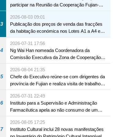
participar na Reunião da Cooperação Fujian-
Macau
2026-08-03 09:01
3
Publicação dos preços de venda das fracções
da habitação económica nos Lotes A1 a A4 e
A12 da Zona A dos Novos Aterros
2026-07-31 17:56
4
Ng Wai Han nomeada Coordenadora da
Comissão Executiva da Zona de Cooperação
Aprofundada entre Guangdong e Macau em
2026-08-04 21:35
Hengqin
5
Chefe do Executivo reúne-se com dirigentes da
província de Fujian e realiza visita de trabalho
em Fuzhou
2026-07-31 22:49
6
Instituto para a Supervisão e Administração
Farmacêutica apela ao não consumo de um
produto com substâncias medicamentosas
2026-08-05 17:25
ocidentais
7
Instituto Cultural inclui 28 novas manifestações
no Inventário do Património Cultural Intangível