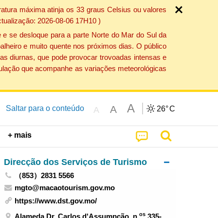
atura máxima atinja os 33 graus Celsius ou valores
ctualização: 2026-08-06 17H10 )
 e se desloque para a parte Norte do Mar do Sul da
alheiro e muito quente nos próximos dias. O público
as diurnas, que pode provocar trovoadas intensas e
população que acompanhe as variações meteorológicas
A
A
Saltar para o conteúdo
26°
C
A
+ mais
Direcção dos Serviços de Turismo
（853）2831 5566
mgto@macaotourism.gov.mo
https://www.dst.gov.mo/
os
Alameda Dr. Carlos d'Assumpção, n.
335-