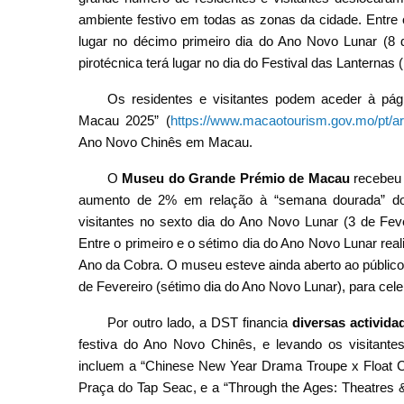
ambiente festivo em todas as zonas da cidade. Entre
lugar no décimo primeiro dia do Ano Novo Lunar (8 de
pirotécnica terá lugar no dia do Festival das Lanternas 
Os residentes e visitantes podem aceder à pá
Macau 2025” (
https://www.macaotourism.gov.mo/pt/art
Ano Novo Chinês em Macau.
O
Museu do Grande Prémio de Macau
recebeu 
aumento de 2% em relação à “semana dourada” do
visitantes no sexto dia do Ano Novo Lunar (3 de Feve
Entre o primeiro e o sétimo dia do Ano Novo Lunar real
Ano da Cobra. O museu esteve ainda aberto ao público d
de Fevereiro (sétimo dia do Ano Novo Lunar), para cel
Por outro lado, a DST financia
diversas activida
festiva do Ano Novo Chinês, e levando os visitante
incluem a “Chinese New Year Drama Troupe x Float Cre
Praça do Tap Seac, e a “Through the Ages: Theatres 