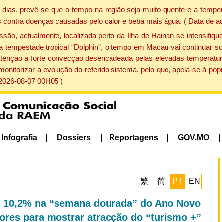
dias, prevê-se que o tempo na região seja muito quente e a temper
 contra doenças causadas pelo calor e beba mais água. ( Data de a
, actualmente, localizada perto da Ilha de Hainan se intensifique
a tempestade tropical “Dolphin”, o tempo em Macau vai continuar so
atenção à forte convecção desencadeada pelas elevadas temperatur
 monitorizar a evolução do referido sistema, pelo que, apela-se à 
 2026-08-07 00H05 )
Infografia
Dossiers
Reportagens
GOV.MO
繁
简
PT
EN
am 10,2% na “semana dourada” do Ano Novo
ores para mostrar atracção do “turismo +”