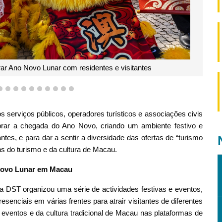
Actividades comemorativas para celebrar Ano Novo L
7
8
9
10
11
12
13
14
15
16
s serviços públicos, operadores turísticos e associações civis
brar a chegada do Ano Novo, criando um ambiente festivo e
antes, e para dar a sentir a diversidade das ofertas de “turismo
ns do turismo e da cultura de Macau.
 Novo Lunar em Macau
a DST organizou uma série de actividades festivas e eventos,
senciais em várias frentes para atrair visitantes de diferentes
 eventos e da cultura tradicional de Macau nas plataformas de