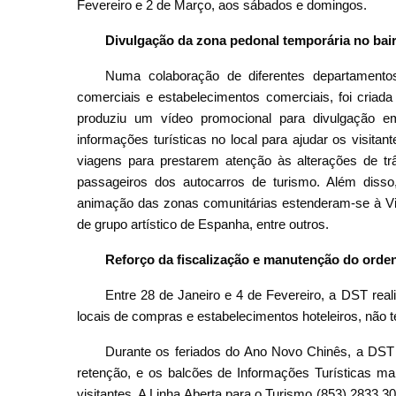
Fevereiro e 2 de Março, aos sábados e domingos.
Divulgação da zona pedonal temporária no bair
Numa colaboração de diferentes departamento
comerciais e estabelecimentos comerciais, foi criada
produziu um vídeo promocional para divulgação em
informações turísticas no local para ajudar os visit
viagens para prestarem atenção às alterações de tr
passageiros dos autocarros de turismo. Além diss
animação das zonas comunitárias estenderam-se à Vil
de grupo artístico de Espanha, entre outros.
Reforço da fiscalização e manutenção do orde
Entre 28 de Janeiro e 4 de Fevereiro, a DST reali
locais de compras e estabelecimentos hoteleiros, não 
Durante os feriados do Ano Novo Chinês, a DST 
retenção, e os balcões de Informações Turísticas m
visitantes. A Linha Aberta para o Turismo (853) 2833