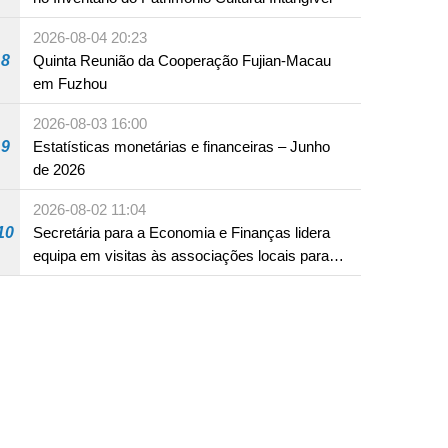
2026-08-04 20:23
8
Quinta Reunião da Cooperação Fujian-Macau
em Fuzhou
2026-08-03 16:00
9
Estatísticas monetárias e financeiras – Junho
de 2026
2026-08-02 11:04
10
Secretária para a Economia e Finanças lidera
equipa em visitas às associações locais para
consolidar consensos e promover os trabalhos
nas áreas económica e social