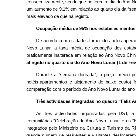
consecutivamente, sendo que no terceiro dia do Ano Nov
um aumento de 9,1% em relação ao quarto dia da “sem
mais elevado de que há registo.
Ocupação média de 95% nos estabelecimentos 
De acordo com os dados fornecidos pelos operad
Novo Lunar, a taxa média de ocupação dos estabe
praticamente inalterada em relação ao Ano Novo Chi
atingido no quarto dia do Ano Novo Lunar (1 de Fe
Durante a “semana dourada”, o preço médio por
hotéis-apartamentos e alojamento de baixo custo)
comparação com o período do Ano Novo Lunar do ano
Três actividades integradas no quadro “Feliz
As três actividades organizadas pela DST, 
comunitárias “Celebração do Ano Novo Lunar” e os “E
integrados pelo Ministério da Cultura e Turismo da 
grande número de residentes e visitantes deslocaram-