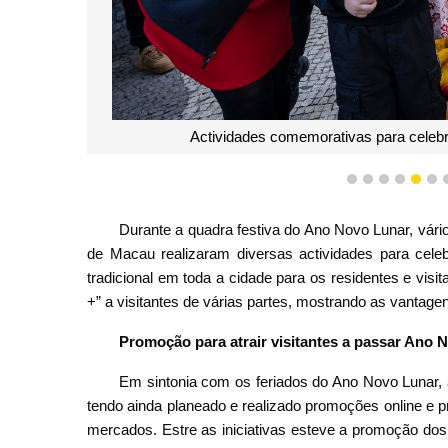
elebrar Ano Novo Lunar com residentes e visitantes
1
2
3
4
5
6
Durante a quadra festiva do Ano Novo Lunar, vário
de Macau realizaram diversas actividades para cele
tradicional em toda a cidade para os residentes e visit
+” a visitantes de várias partes, mostrando as vantage
Pr
omoção para atrair visitantes a passar Ano
Em sintonia com os feriados do Ano Novo Lunar, 
tendo ainda planeado e realizado promoções online e pre
mercados. Estre as iniciativas esteve a promoção dos