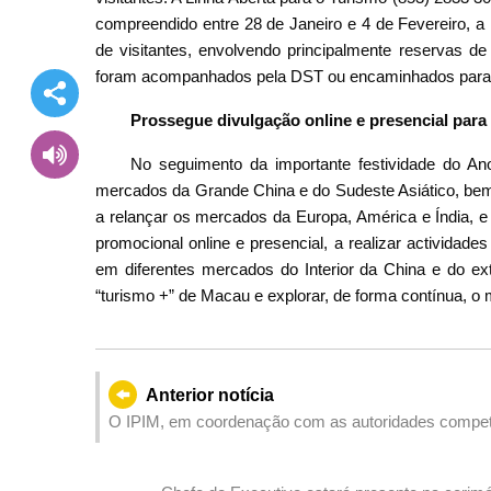
compreendido entre 28 de Janeiro e 4 de Fevereiro, a
de visitantes, envolvendo principalmente reservas de
foram acompanhados pela DST ou encaminhados para 
Prossegue divulgação online e presencial para
No seguimento da importante festividade do An
mercados da Grande China e do Sudeste Asiático, bem
a relançar os mercados da Europa, América e Índia, e
promocional online e presencial, a realizar actividade
em diferentes mercados do Interior da China e do ext
“turismo +” de Macau e explorar, de forma contínua, o 
Anterior notícia
O IPIM, em coordenação com as autoridades compet
Guangdong e Macau em Hengqin, disponibiliza uma sér
empresas de Macau no processamento de cerca de 90