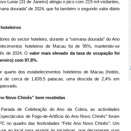
o Lunar (31 de Janeiro) atingiu o pico com 219 mil visitantes,
ana dourada” de 2024, que foi também o segundo valor diário
hoteleiros
ores do sector hoteleiro, durante a “semana dourada” do Ano
lecimentos hoteleiros de Macau foi de 95%, mantendo-se
nês de 2024. O
valor mais elevado da taxa de ocupação foi
vereiro) com
97,8%.
 quarto dos estabelecimentos hoteleiros de Macau (hotéis,
 foi de cerca de 1.839,5 patacas, uma descida de 2,4% em
 passado.
 Ano Novo Chinês” bem recebidas
a Parada de Celebração do Ano da Cobra, as actividades
spectáculos de Fogo-de-Artifício do Ano Novo Chinês” foram
RPC no quadro das festividades “Feliz Ano Novo Chinês”. Um
se ao local para assistir às iniciativas, que decorreram num