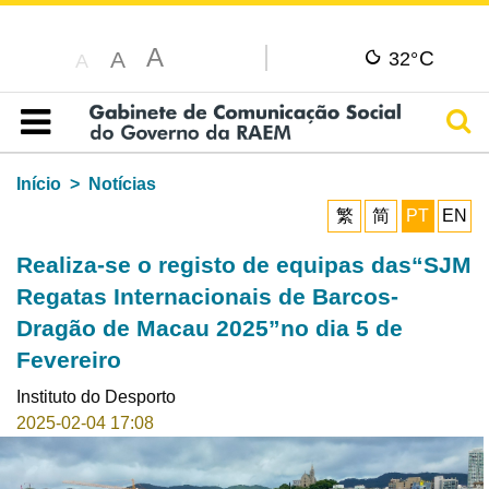
A
C
A
32°
A
Pesq
Índice
Início
Notícias
繁
简
PT
EN
Realiza-se o registo de equipas das“SJM
Regatas Internacionais de Barcos-
Dragão de Macau 2025”no dia 5 de
Fevereiro
Instituto do Desporto
2025-02-04 17:08