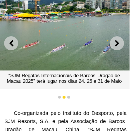
ANTERIOR
SEGU
“SJM Regatas Internacionais de Barcos-Dragão de
Macau 2025” terá lugar nos dias 24, 25 e 31 de Maio
1
2
3
Co-organizada pelo Instituto do Desporto, pela
SJM Resorts, S.A. e pela Associação de Barcos-
Dragão de Macau, China, “SJM Regatas