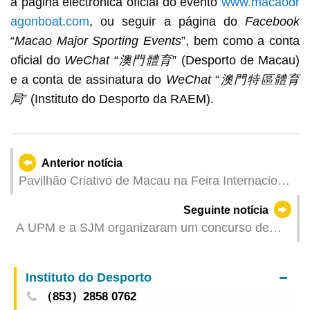
a página electrónica oficial do evento
www.macaodr
agonboat.com
, ou seguir a página do
Facebook
“
Macao Major Sporting Events
”, bem como a conta
oficial do
WeChat
“
澳門體育
” (Desporto de Macau)
e a conta de assinatura do
WeChat
“
澳門特區體育
局
” (Instituto do Desporto da RAEM).
Anterior notícia
Pavilhão Criativo de Macau na Feira Internacional
de Licenciamento de Hong Kong 2025 aceita
Seguinte notícia
inscrições para participação
A UPM e a SJM organizaram um concurso de
design de emblemas, promovendo o
desenvolvimento das indústrias culturais e
Instituto do Desporto
criativas
（853）2858 0762